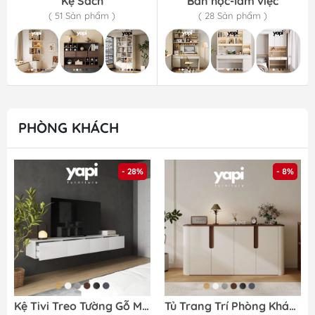
Kệ Sách
Bàn học-làm việc
( 51 Sản phẩm )
( 28 Sản phẩm )
PHÒNG KHÁCH
- 28%
- 8%
Kệ Tivi Treo Tường Gỗ MDF Chống Ẩm 4 Cánh Mở Hiện Đại 200cmx40cmx28cm Yapi-915
Tủ Trang Trí Phòng Khách Góc Bo Tròn Phong Cách Hiện Đại Tối Giản 198x40x90cm Yapi-121