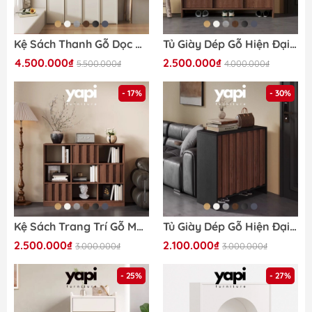
Kệ Sách Thanh Gỗ Dọc Nhiều Ngăn Hiện Đại 240x35x240cmYapi-673
Tủ Giày Dép Gỗ Hiện Đại Nhiều Ngăn Thiết Kế Ô Vuông 160x40x95cm Yapi-334
4.500.000₫
2.500.000₫
5.500.000₫
4.000.000₫
- 17%
- 30%
Kệ Sách Trang Trí Gỗ MDF Nhiều Ngăn Vân Gỗ Nổi 120x35x110cm Yapi-672
Tủ Giày Dép Gỗ Hiện Đại Cánh Vân Gỗ Dọc 150x38x95cm Yapi-332
2.500.000₫
2.100.000₫
3.000.000₫
3.000.000₫
- 25%
- 27%