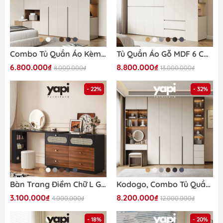
Combo Tủ Quần Áo Kèm Tab Đầu Giường Hiện Đại Gỗ MDF 280x58x240cm Yapi-254
Tủ Quần Áo Gỗ MDF 6 Cánh Hiện Đại Màu Trắng Kèm Tủ Phụ 200x58x240cm Yapi-255
6.800.000₫
8.800.000₫
8.000.000₫
13.000.000₫
- 22%
- 32%
Bàn Trang Điểm Chữ L Gỗ MDF Cánh Mây Nhiều Ngăn Kéo 140x40x75cm Yapi-808
Kodogo, Combo Tủ Quần Áo Kèm Bàn Trang Điểm Hiện Đại Gỗ MDF Màu Trắng Yapi-256
3.100.000₫
8.200.000₫
4.000.000₫
12.000.000₫
- 18%
- 20%