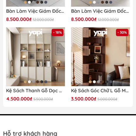
Bàn Làm Việc Giám Đốc Mặt Bàn Màu Vân Gỗ Phối Đen, Viền Kim Loại 200x40x75cm Yapi-BLD006
Bàn Làm Việc Giám Đốc Vân Gỗ Phối Đen Nhám, Có Ngăn Kéo Và Tủ Lưu Trữ Hiện Đại 180x40x75cm Yapi-BLD004
8.500.000₫
8.500.000₫
12.000.000₫
12.000.000₫
- 18%
- 30%
Kệ Sách Thanh Gỗ Dọc Nhiều Ngăn Hiện Đại 240x35x240cmYapi-673
Kệ Sách Góc Chữ L Gỗ MDF Hiện Đại Cho Phòng Khách Phòng Ngủ 60x60x200cm Yapi-670
4.500.000₫
3.500.000₫
5.500.000₫
5.000.000₫
Hỗ trợ khách hàng