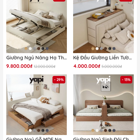
Giường Ngủ Nâng Hạ Thông Minh Tích Hợp Ngăn Kéo Lưu Trữ 180x200cm Yapi-548
Kệ Đầu Giường Liền Tường Kèm Hộc Tủ Trang Trí Phòng Ngủ Hiện Đại 180x30x95cm Yapi-124
9.800.000₫
4.000.000₫
12.000.000₫
5.000.000₫
- 29%
- 13%
Giường Ngủ Gỗ MDF Ngăn Kéo Thông Minh, Tích Hợp Hộc Tủ Lưu Trữ 180x200cm Yapi-547
Giường Ngủ Sinh Đôi Cho Bé Có Vách Ngăn Và Tủ Lư Trữ 1mx2m Yapi-545