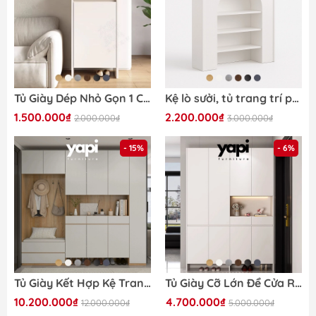
Tủ Giày Dép Nhỏ Gọn 1 Cánh Kèm Ngăn Kéo Cho Căn Hộ Nhỏ 50x35x110cm Yapi-330
Kệ lò sưởi, tủ trang trí phong cách Bắc Âu 80x20x90cm Yapi-167
1.500.000₫
2.200.000₫
2.000.000₫
3.000.000₫
- 15%
- 6%
Tủ Giày Kết Hợp Kệ Trang Trí Phòng Khách Màu Vân Gỗ Phối Yapi-323
Tủ Giày Cỡ Lớn Để Cửa Ra Vào LẮP ĐẶT TẬN NHÀ Yapi-316 - Nhiều Kích Thước
10.200.000₫
4.700.000₫
12.000.000₫
5.000.000₫