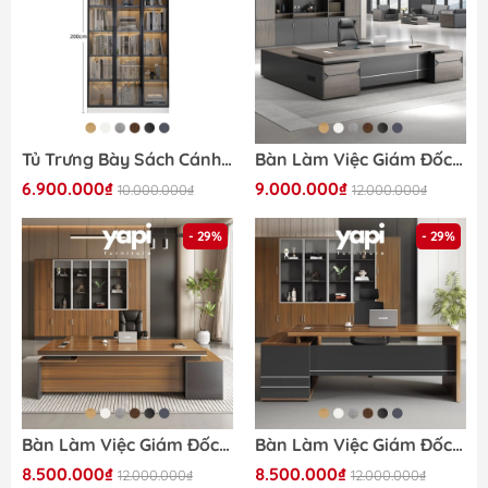
Tủ Trưng Bày Sách Cánh Kính Cường Lực Có Đèn LED Trang Trí Gỗ MDF 260x32x200cm Yapi-TK014
Bàn Làm Việc Giám Đốc Tone Xám Đen Có Ngăn Kéo Hiện Đại Cho Văn Phòng 200x80x75cm Yapi-BLD001
6.900.000₫
9.000.000₫
10.000.000₫
12.000.000₫
- 29%
- 29%
Bàn Làm Việc Giám Đốc Màu Vân Gỗ Phối Đen Có Ngăn Kéo,Cho Văn Phòng 180x80x75cm Yapi-BLD002
Bàn Làm Việc Giám Đốc Vân Gỗ Phối Đen Viền Kim Loại Có Ngăn Kéo 200x80x75cm Yapi-BLD003
8.500.000₫
8.500.000₫
12.000.000₫
12.000.000₫