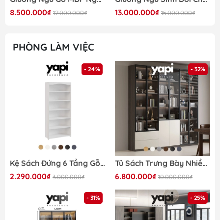
8.500.000₫
13.000.000₫
12.000.000₫
15.000.000₫
PHÒNG LÀM VIỆC
- 24%
- 32%
Kệ Sách Đứng 6 Tầng Gỗ MDF Chống Ẩm Hiện Đại 70cmx30cmx160cm Yapi-668
Tủ Sách Trưng Bày Nhiều Ngăn, Cánh Kính Cao Cấp-Nội Thất Phòng Khách 240x32x200cm Yapi-TK008
2.290.000₫
6.800.000₫
3.000.000₫
10.000.000₫
- 31%
- 25%