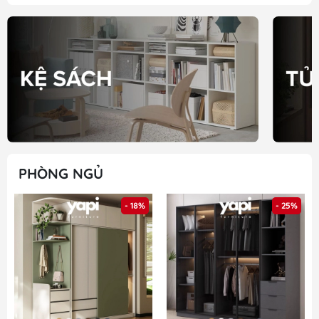
PHÒNG NGỦ
- 18%
- 25%