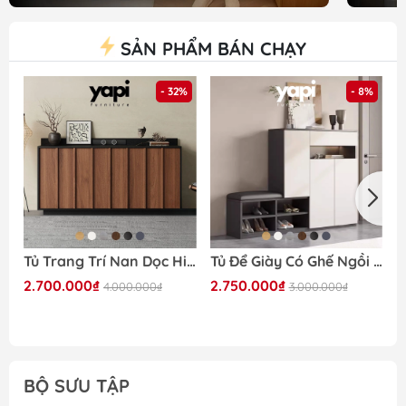
SẢN PHẨM BÁN CHẠY
- 32%
- 8%
Tủ Trang Trí Nan Dọc Hiện Đại Cánh Vân Gỗ, Khung Đen 160x40x90cm Yapi -118
Tủ Để Giày Có Ghế Ngồi Bọc Nệm 140x35x100cm Yapi-322
2.700.000₫
2.750.000₫
3
4.000.000₫
3.000.000₫
BỘ SƯU TẬP