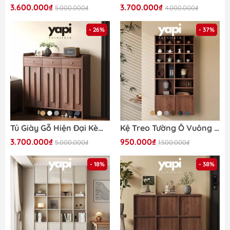
3.600.000₫
3.700.000₫
5.000.000₫
4.000.000₫
- 26%
- 37%
Tủ Giày Gỗ Hiện Đại Kèm Ngăn Kéo Vân Gỗ Nổi Hiện Đại 140x38x110cm Yapi-338
Kệ Treo Tường Ô Vuông Nhiều Ngăn Decor Phòng Khách 80x25x120cm Yapi-KTT001
3.700.000₫
950.000₫
5.000.000₫
1.500.000₫
- 18%
- 38%