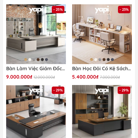
- 25%
- 23%
Bàn Làm Việc Giám Đốc Gỗ MDF Xám Trắng Viền Kim Loại, Nội Thất Văn Phòng 200x80x75cm Yapi-BLD005
Bàn Học Đôi Có Kệ Sách 6 Ô Cho 2 Người Gỗ MDF Hiện Đại 120x50x75cm Yapi-424
9.000.000₫
5.400.000₫
12.000.000₫
7.000.000₫
- 29%
- 29%