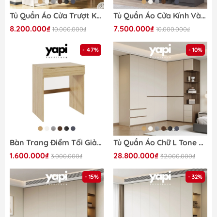
Tủ Quần Áo Cửa Trượt Kèm Kệ Và Ngăn Kéo, Màu Trắng phối Xanh Lá, 260x60x200cm Yapi-241
Tủ Quần Áo Cửa Kính Và Tủ Phụ Hiện Đại Bằng Gỗ MDF Chống Ẩm Cho Phòng Ngủ 240x50x190 Yapi-249A
8.200.000₫
7.500.000₫
10.000.000₫
10.000.000₫
- 47%
- 10%
Bàn Trang Điểm Tối Giản Gỗ MDF Chống Ẩm Có Ngăn Kéo 70cmx45cmx75cm Yapi-803
Tủ Quần Áo Chữ L Tone Trắng Kèm Tủ Phụ Gỗ MDF - Nội Thất Phòng Ngủ 260x180x240cm Yapi-252
1.600.000₫
28.800.000₫
3.000.000₫
32.000.000₫
- 15%
- 32%