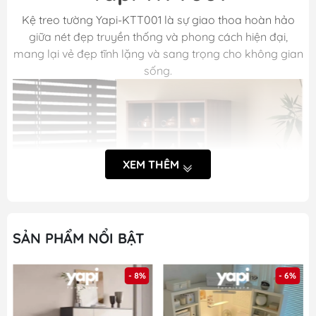
Kệ treo tường Yapi-KTT001 là sự giao thoa hoàn hảo
giữa nét đẹp truyền thống và phong cách hiện đại,
mang lại vẻ đẹp tĩnh lặng và sang trọng cho không gian
sống.
XEM THÊM
SẢN PHẨM NỔI BẬT
- 8%
- 6%