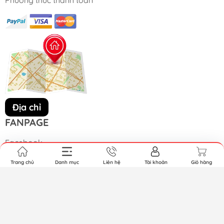
phong thủy nhỏ nhắn. Phần giữa được chia ô lớn hơn
cho các pho tượng nghệ thuật hoặc sách quý.
Đặc biệt, phần đáy kệ được thiết kế với hệ cánh trượt kín
đáo, giúp bạn lưu trữ những vật dụng cần sự riêng tư
một cách gọn gàng, mang lại tổng thể ngăn nắp và
khoa học cho không gian.
Địa chỉ
FANPAGE
Sở hữu thiết kế Yapi-KTT001, kệ trang trí này là lựa chọn
Facebook
tuyệt vời để nâng tầm đẳng cấp và tạo chiều sâu cho
ngôi nhà của bạn. Đây không chỉ là một món nội thất
Trang chủ
Danh mục
Liên hệ
Tài khoản
Giỏ hàng
lưu trữ mà còn là cách để bạn thể hiện gu thẩm mỹ tinh
tế và niềm yêu thích đối với những giá trị văn hóa truyền
Bản quyền thuộc về YAPI. Cung cấp bởi Sapo.
thống trong kiến trúc hiện đại.
Bạn có thể tham khảo thêm các sản phẩm tủ trưng bày
tại đây