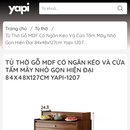
Trang chủ
/
Tủ thờ
/
Tủ Thờ Gỗ MDF Có Ngăn Kéo Và Cửa Tấm Mây Nhỏ
Gọn Hiện Đại 84x48x127cm Yapi-1207
TỦ THỜ GỖ MDF CÓ NGĂN KÉO VÀ CỬA
TẤM MÂY NHỎ GỌN HIỆN ĐẠI
84X48X127CM YAPI-1207