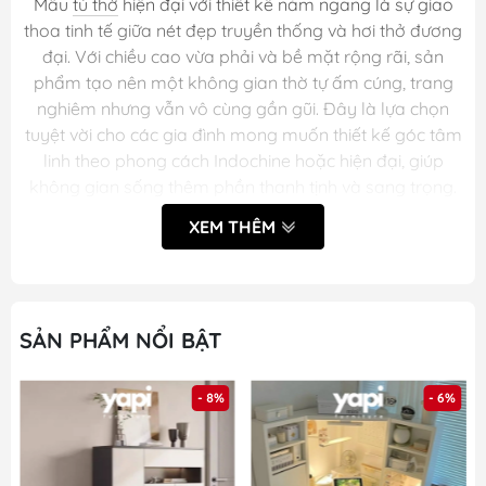
Mẫu
tủ thờ
hiện đại với thiết kế nằm ngang là sự giao
thoa tinh tế giữa nét đẹp truyền thống và hơi thở đương
đại. Với chiều cao vừa phải và bề mặt rộng rãi, sản
phẩm tạo nên một không gian thờ tự ấm cúng, trang
nghiêm nhưng vẫn vô cùng gần gũi. Đây là lựa chọn
tuyệt vời cho các gia đình mong muốn thiết kế góc tâm
linh theo phong cách Indochine hoặc hiện đại, giúp
không gian sống thêm phần thanh tịnh và sang trọng.
XEM THÊM
Khách hàng tham khảo kĩ thông tin về sản phẩm trước
khi đặt và nhận hàng của
Yapi
SẢN PHẨM NỔI BẬT
Mã sản phẩm:
Yapi-1207
- 8%
- 6%
Kích thước
84x48x127cm
(DxRxC):
Gỗ MDF phủ melamine cốt xanh
Chất liệu: