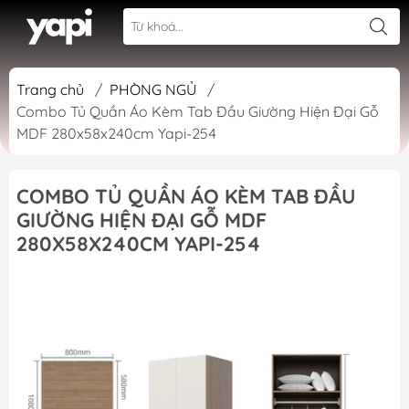
Trang chủ
/
PHÒNG NGỦ
/
Combo Tủ Quần Áo Kèm Tab Đầu Giường Hiện Đại Gỗ
MDF 280x58x240cm Yapi-254
COMBO TỦ QUẦN ÁO KÈM TAB ĐẦU
GIƯỜNG HIỆN ĐẠI GỖ MDF
280X58X240CM YAPI-254