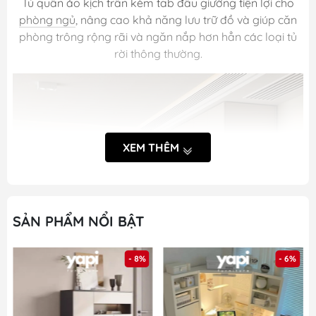
Tủ quần áo kịch trần kèm tab đầu giường tiện lợi cho
phòng ngủ
, nâng cao khả năng lưu trữ đồ và giúp căn
phòng trông rộng rãi và ngăn nắp hơn hẳn các loại tủ
rời thông thường.
XEM THÊM
SẢN PHẨM NỔI BẬT
- 8%
- 6%