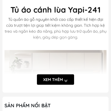
Tủ áo cánh lùa Yapi-241
Tủ quần áo gỗ nguyên khối cao cấp thiết kế hiện đại
cửa trượt tiện lợi giúp tiết kiệm không gian. Tích hợp kệ
treo và ngăn kéo đa năng, phù hợp lưu trữ quần áo, phụ
kiện, giày dép gọn gàng.
XEM THÊM
SẢN PHẨM NỔI BẬT