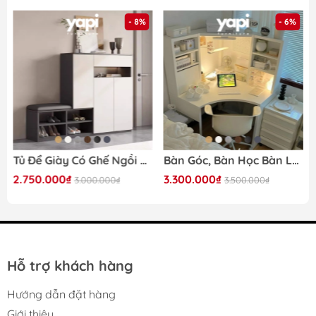
- 8%
- 6%
Khách hàng tham khảo kĩ thông tin về sản phẩm trước
khi đặt và nhận hàng của
Yapi
Tủ Để Giày Có Ghế Ngồi Bọc Nệm 140x35x100cm Yapi-322
Bàn Góc, Bàn Học Bàn Làm Việc Đa Năng 100x100x142cm Có Kệ Để Đồ Siêu Tiện Dụng Yapi-418
2.750.000₫
3.300.000₫
3.000.000₫
3.500.000₫
Mã sản phẩm:
Yapi-241
Kích thước
Nhiều kích thước
(DxRxC):
Gỗ MDF phủ melamine cốt xanh
Chất liệu:
chống ẩm
Hỗ trợ khách hàng
Màu sắc:
Theo bảng màu của Yapi
Hướng dẫn đặt hàng
Thời gian nhận
Từ 5 – 7 ngày
Giới thiệu