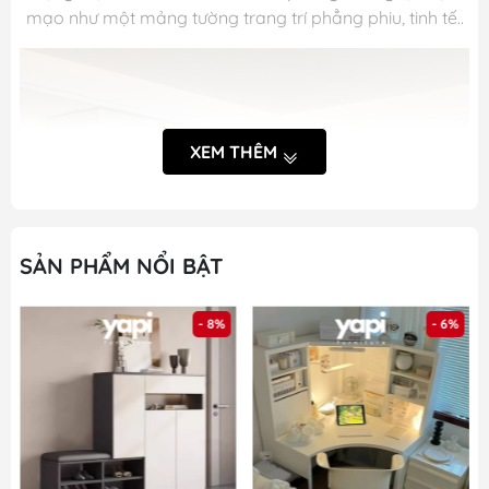
mạo như một mảng tường trang trí phẳng phiu, tinh tế..
XEM THÊM
SẢN PHẨM NỔI BẬT
- 8%
- 6%