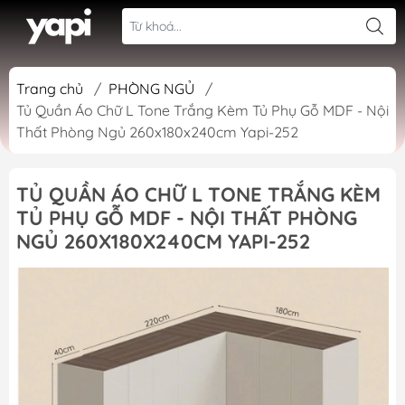
Trang chủ
/
PHÒNG NGỦ
/
Tủ Quần Áo Chữ L Tone Trắng Kèm Tủ Phụ Gỗ MDF - Nội
Thất Phòng Ngủ 260x180x240cm Yapi-252
TỦ QUẦN ÁO CHỮ L TONE TRẮNG KÈM
TỦ PHỤ GỖ MDF - NỘI THẤT PHÒNG
NGỦ 260X180X240CM YAPI-252