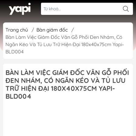
Trang chủ
/
Bàn giám đốc
/
Bàn Làm Việc Giám Đốc Vân Gỗ Phối Đen Nhám, Có
Ngăn Kéo Và Tủ Lưu Trữ Hiện Đại 180x40x75cm Yapi-
BLD004
BÀN LÀM VIỆC GIÁM ĐỐC VÂN GỖ PHỐI
ĐEN NHÁM, CÓ NGĂN KÉO VÀ TỦ LƯU
TRỮ HIỆN ĐẠI 180X40X75CM YAPI-
BLD004