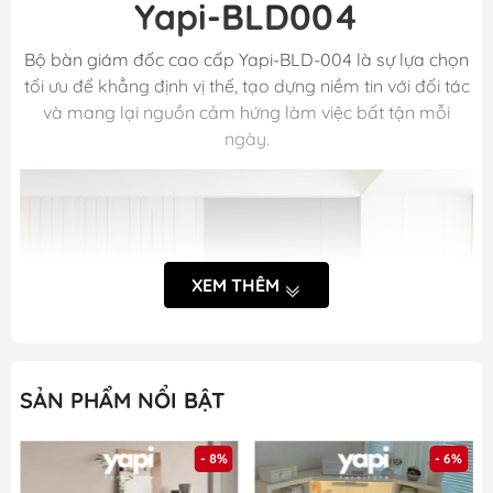
Yapi-BLD004
Bộ bàn giám đốc cao cấp Yapi-BLD-004 là sự lựa chọn
tối ưu để khẳng định vị thế, tạo dựng niềm tin với đối tác
và mang lại nguồn cảm hứng làm việc bất tận mỗi
ngày.
XEM THÊM
SẢN PHẨM NỔI BẬT
- 8%
- 6%