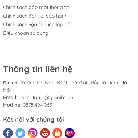
Bảo hành:
12 tháng
Chính sách bảo mật thông tin
Chính sách đổi trả, bảo hành
VẬT LIỆU CAO CẤP
Chính sách vận chuyển lắp đặt
Điều khoản sử dụng
Sản phẩm được chế tác từ gỗ công nghiệp MDF cao
cấp dày 17mm, đảm bảo độ bền vượt trội, khả năng
chịu lực cao và chống cong vênh tuyệt đối. Bề mặt bàn
được phủ lớp Melamine cao cấp, sắc nét, kết hợp cùng
Thông tin liên hệ
các mảng màu đa dạng
Địa chỉ:
Xưởng Hà Nội - KCN Phú Minh, Bắc Từ Liêm, Hà
Nội
Email:
noithatyapi@gmail.com
Hotline:
0375.494.063
Kết nối với chúng tôi
THIẾT KẾ TIỆN LỢI
Diện tích mặt bàn lớn, cung cấp không gian thoải mái