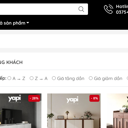
Hotli
0375
cả sản phẩm
NG KHÁCH
ếp:
A → Z
Z → A
Giá tăng dần
Giá giảm dần
- 28%
- 8%