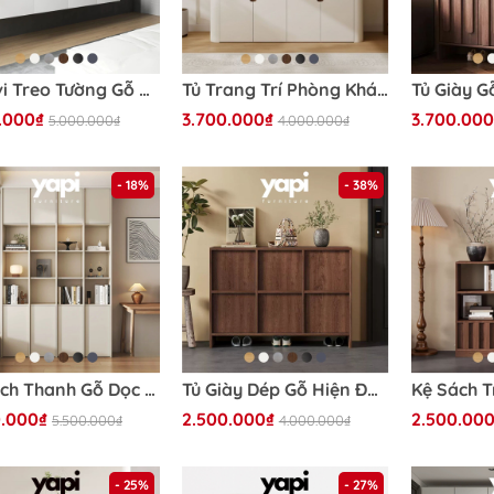
Kệ Tivi Treo Tường Gỗ MDF Chống Ẩm 4 Cánh Mở Hiện Đại 200cmx40cmx28cm Yapi-915
Tủ Trang Trí Phòng Khách Góc Bo Tròn Phong Cách Hiện Đại Tối Giản 198x40x90cm Yapi-121
.000₫
3.700.000₫
3.700.000
5.000.000₫
4.000.000₫
- 18%
- 38%
Kệ Sách Thanh Gỗ Dọc Nhiều Ngăn Hiện Đại 240x35x240cmYapi-673
Tủ Giày Dép Gỗ Hiện Đại Nhiều Ngăn Thiết Kế Ô Vuông 160x40x95cm Yapi-334
.000₫
2.500.000₫
2.500.00
5.500.000₫
4.000.000₫
- 25%
- 27%