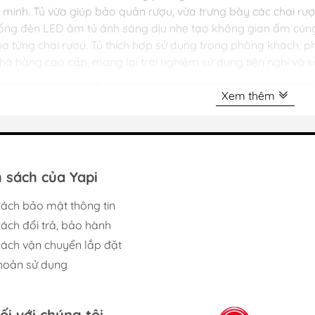
 minh. Tủ vừa giúp bảo quản rượu, vừa trưng bày các chai rượ
ống đèn LED âm tủ ánh sáng dịu nhẹ tạo không gian ấm cúng, 
của từng chai rượu. Tủ thích hợp sử dụng trong phòng khách,
nhà hàng cao cấp, mang lại trải nghiệm sử dụng tiện nghi và s
Xem thêm
 sách của Yapi
sách bảo mật thông tin
sách đổi trả, bảo hành
sách vận chuyển lắp đặt
hoản sử dụng
ối với chúng tôi