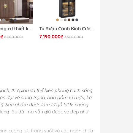
Tủ thờ chung cư thiết kế hiện đại Yapi-1200 120x43x185 (DxRxC)
Tủ Rượu Cánh Kính Cường Lực Khung Nhôm Tích Hợp Đèn LED 80x40x200cm Yapi TK002
0₫
7.190.000₫
6.000.000₫
7.500.000₫
hách, thư giãn và thể hiện phong cách sống
iện đại và sang trọng, bao gồm tủ rượu, kệ
m mỹ. Sản phẩm được làm từ gỗ MDF chống
dụng lâu dài mà vẫn giữ được vẻ đẹp như
kính cường lực trong suốt và các ngăn chứa