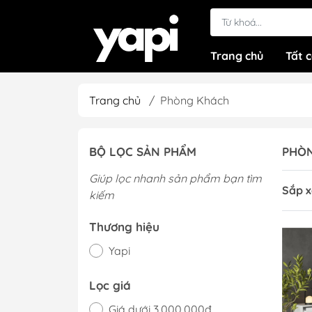
Trang chủ
Tất 
Trang chủ
/
Phòng Khách
BỘ LỌC SẢN PHẨM
PHÒ
Giúp lọc nhanh sản phẩm bạn tìm
Sắp x
kiếm
Thương hiệu
Yapi
Lọc giá
Giá dưới 3.000.000đ