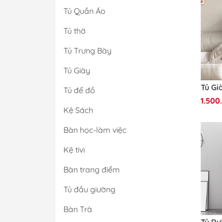
Bàn trà
Tủ Quần Áo
Kệ sách
Tủ thờ
Tủ để đồ
Tủ Trưng Bày
Tủ Giày
Tủ để đồ
1.500
Kệ Sách
Bàn học-làm việc
Kệ tivi
Bàn trang điểm
Tủ đầu giường
Bàn Trà