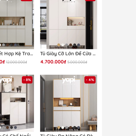
Tủ Giày Kết Hợp Kệ Trang Trí Phòng Khách Màu Vân Gỗ Phối Yapi-323
Tủ Giày Cỡ Lớn Để Cửa Ra Vào LẮP ĐẶT TẬN NHÀ Yapi-316 - Nhiều Kích Thước
0₫
4.700.000₫
12.000.000₫
5.000.000₫
- 8%
- 4%