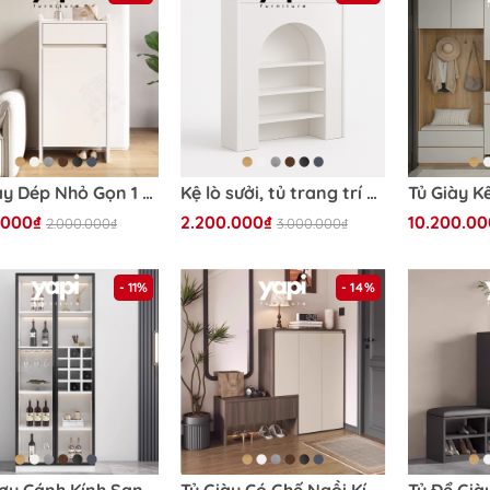
Tủ Giày Dép Nhỏ Gọn 1 Cánh Kèm Ngăn Kéo Cho Căn Hộ Nhỏ 50x35x110cm Yapi-330
Kệ lò sưởi, tủ trang trí phong cách Bắc Âu 80x20x90cm Yapi-167
.000₫
2.200.000₫
10.200.00
2.000.000₫
3.000.000₫
- 11%
- 14%