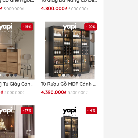
Tủ Để Giày Có Ghế Ngồi Bọc Nệm 140x35x100cm Yapi-322
Tủ Giày Đa Năng Có Đèn LED Gỗ MDF Chống Ẩm Thiết Kế Tối Ưu Không Gian Yapi-315
₫
4.800.000₫
3.000.000₫
5.000.000₫
- 15%
- 20%
[FreeShip] Tủ Giày Cánh Lật 6 Ô Phong Cách Scandinavian 150x31x100cm Yapi-314
Tủ Rượu Gỗ MDF Cánh Kính Tích Hợp Đèn LED 160x40x200cm Yapi TK001
0₫
4.390.000₫
5.000.000₫
5.500.000₫
- 17%
- 4%