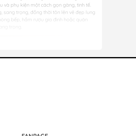
u và phụ kiện một cách gọn gàng, tinh tế.
sang trọng, đồng thời tôn lên vẻ đẹp lung
 phòng bếp, hầm rượu gia đình hoặc quán
ang trọng.
FANPAGE