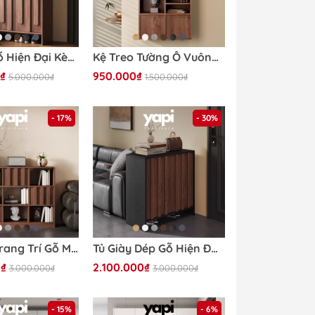
Tủ Giày Gỗ Hiện Đại Kèm Ngăn Kéo Vân Gỗ Nổi Hiện Đại 140x38x110cm Yapi-338
Kệ Treo Tường Ô Vuông Nhiều Ngăn Decor Phòng Khách 80x25x120cm Yapi-KTT001
₫
950.000₫
5.000.000₫
1.500.000₫
- 17%
- 30%
Kệ Sách Trang Trí Gỗ MDF Nhiều Ngăn Vân Gỗ Nổi 120x35x110cm Yapi-672
Tủ Giày Dép Gỗ Hiện Đại Cánh Vân Gỗ Dọc 150x38x95cm Yapi-332
0₫
2.100.000₫
3.000.000₫
3.000.000₫
- 15%
- 6%