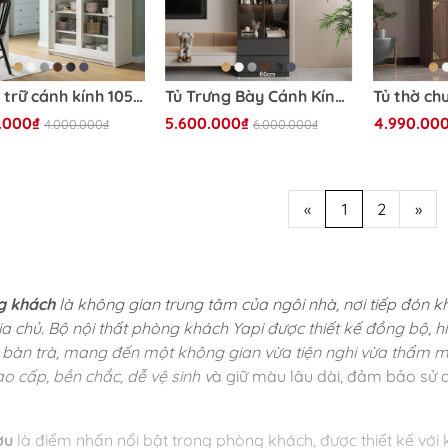
Tủ lưu trữ cánh kính 105x36x116cm Yapi-165 trang trí phòng khách, phòng bếp
Tủ Trưng Bày Cánh Kính Tích Hợp Đèn LED 60x32x200cm Yapi TK003 Trang Trí Phòng Khách
.000₫
5.600.000₫
4.990.00
4.000.000₫
6.000.000₫
«
1
2
»
g khách
là không gian trung tâm của ngôi nhà, nơi tiếp đón k
ia chủ. Bộ nội thất phòng khách Yapi được thiết kế đồng bộ, h
và bàn trà, mang đến một không gian vừa tiện nghi vừa thẩ
o cấp, bền chắc, dễ vệ sinh v
à giữ màu lâu dài, đảm bảo sử 
ợu
là điểm nhấn nổi bật trong phòng khách, được thiết kế với 