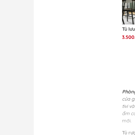
3.500
Phòn
của g
tivi 
ẩm ca
mới.
Tủ rư