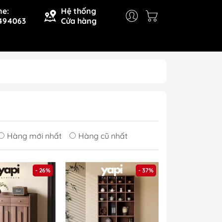
ne:
Hệ thống
494063
Cửa hàng
Hàng mới nhất
Hàng cũ nhất
- 26%
- 37%