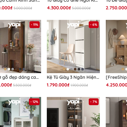
Tủ Rượu Cánh Kính Sang Trọng Trưng Bày Phòng Khách Có LED Kích thước 80x40x200cm Yapi-TK005
Tủ Giày Có Ghế Ngồi Kích Thước 140x35x110cm LẮP SẴN Yapi-317
0.000₫
4.300.000₫
2.750.000
5.000.000₫
5.000.000₫
- 11%
- 6%
Tủ thờ gỗ đẹp dáng cao tích hợp đèn LED Yapi-1201 60x40x240cm
Kệ Tủ Giày 3 Ngăn Hiện Đại Bằng Gỗ MDF 49x28x135cm Yapi-309
.000₫
1.790.000₫
4.250.00
5.500.000₫
1.900.000₫
- 12%
- 7%