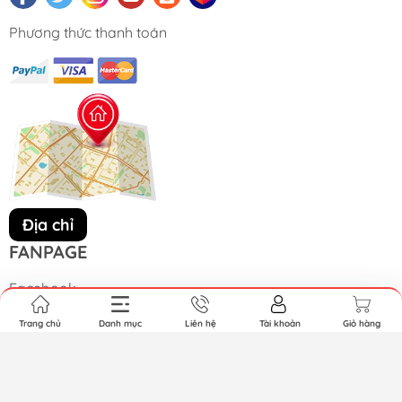
Phương thức thanh toán
Địa chỉ
FANPAGE
Facebook
Trang chủ
Danh mục
Liên hệ
Tài khoản
Giỏ hàng
Bản quyền thuộc về YAPI. Cung cấp bởi Sapo.