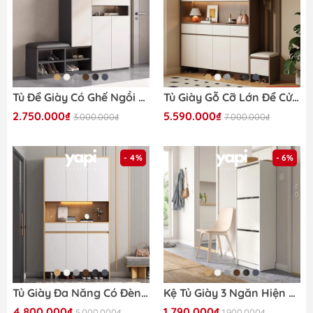
Tủ Để Giày Có Ghế Ngồi Bọc Nệm 140x35x100cm Yapi-322
Tủ Giày Gỗ Cỡ Lớn Để Cửa Tích Hợp Tủ Để Đồ Có LED Sâu 35cm Yapi-321 - Nhiều kích thước
2.750.000₫
5.590.000₫
3.000.000₫
7.000.000₫
- 4%
- 6%
Tủ Giày Đa Năng Có Đèn LED Gỗ MDF Chống Ẩm Thiết Kế Tối Ưu Không Gian Yapi-315
Kệ Tủ Giày 3 Ngăn Hiện Đại Bằng Gỗ MDF 49x28x135cm Yapi-309
4.800.000₫
1.790.000₫
5.000.000₫
1.900.000₫