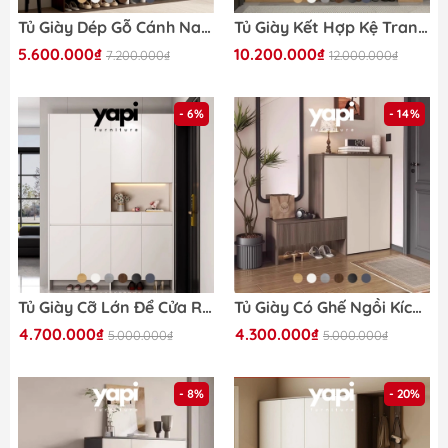
Tủ Giày Dép Gỗ Cánh Nan Có Kệ Trang Trí Hiện Đại 160x35x200 Yapi 325
Tủ Giày Kết Hợp Kệ Trang Trí Phòng Khách Màu Vân Gỗ Phối Yapi-323
5.600.000₫
10.200.000₫
7.200.000₫
12.000.000₫
- 6%
- 14%
Tủ Giày Cỡ Lớn Để Cửa Ra Vào LẮP ĐẶT TẬN NHÀ Yapi-316 - Nhiều Kích Thước
Tủ Giày Có Ghế Ngồi Kích Thước 140x35x110cm LẮP SẴN Yapi-317
4.700.000₫
4.300.000₫
5.000.000₫
5.000.000₫
- 8%
- 20%