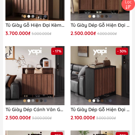
Tủ Giày Gỗ Hiện Đại Kèm Ngăn Kéo Vân Gỗ Nổi Hiện Đại 140x38x110cm Yapi-338
Tủ Giày Dép Gỗ Hiện Đại Nhiều Ngăn Thiết Kế Ô Vuông 160x40x95cm Yapi-334
3.700.000₫
2.500.000₫
5.000.000₫
4.000.000₫
- 17%
- 30%
Tủ Giày Dép Cánh Vân Gỗ Dọc Hiện Đại 200x38x95cm Yapi-335
Tủ Giày Dép Gỗ Hiện Đại Cánh Vân Gỗ Dọc 150x38x95cm Yapi-332
2.500.000₫
2.100.000₫
3.000.000₫
3.000.000₫