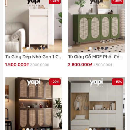
- 25%
- 38%
Tủ Giày Dép Nhỏ Gọn 1 Cánh Kèm Ngăn Kéo Cho Căn Hộ Nhỏ 50x35x110cm Yapi-330
Tủ Giày Gỗ MDF Phối Cánh Mây Cổ Điển 160x36,5x95cm Yapi-326
1.500.000₫
2.800.000₫
2.000.000₫
4.500.000₫
- 22%
- 15%