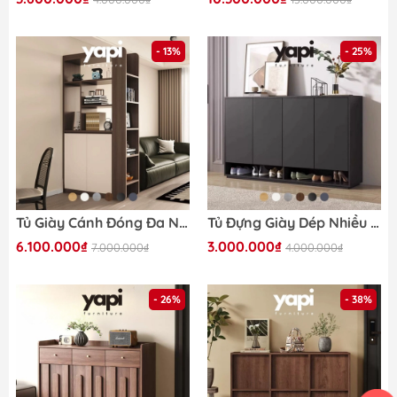
- 13%
- 25%
Tủ Giày Cánh Đóng Đa Năng Kèm Kệ Sách Trang Trí Phòng Khách 100x35x190cm Yapi-331
Tủ Đựng Giày Dép Nhiều Ngăn, Thiết Kế Tối Giản Cho Căn Hộ Nhỏ 160x35x110cm Yapi-329
6.100.000₫
3.000.000₫
7.000.000₫
4.000.000₫
- 26%
- 38%