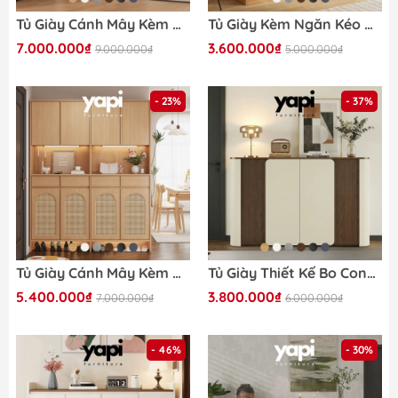
Tủ Giày Cánh Mây Kèm Vách Ngăn Và Ghế Ngồi Cho Phòng Khách 120x40x200cm Yapi-343
Tủ Giày Kèm Ngăn Kéo Nhiều Ngăn Có Kệ Gầm Tiện Lợi 160x35x110cm Yapi-340
7.000.000₫
3.600.000₫
9.000.000₫
5.000.000₫
- 23%
- 37%
Tủ Giày Cánh Mây Kèm Ngăn Kéo Có Đèn Led Sang Trọng 160x35x200cm Yapi-342
Tủ Giày Thiết Kế Bo Cong Sang Trọng Cho Sảnh Phòng Khách 178x36x100cm Yapi-341
5.400.000₫
3.800.000₫
7.000.000₫
6.000.000₫
- 46%
- 30%