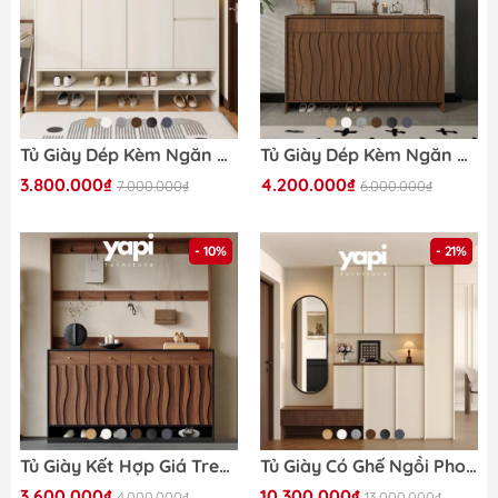
Tủ Giày Dép Kèm Ngăn Kéo Phối Màu Hiện Đại Cho Căn Hộ 160x36x110cm, Yapi-339
Tủ Giày Dép Kèm Ngăn Kéo Vân Gỗ Sóng Hiện Đại 160x40x110cm, Yapi-340
3.800.000₫
4.200.000₫
7.000.000₫
6.000.000₫
- 10%
- 21%
Tủ Giày Kết Hợp Giá Treo Đa Năng Vân Gỗ Sóng Hiện Đại 160x40x200cm Yapi-337
Tủ Giày Có Ghế Ngồi Phong Cách Hiện Đại Tối Giản, Vân Gỗ Sọc 210x36x200cm Yapi-328
3.600.000₫
10.300.000₫
4.000.000₫
13.000.000₫