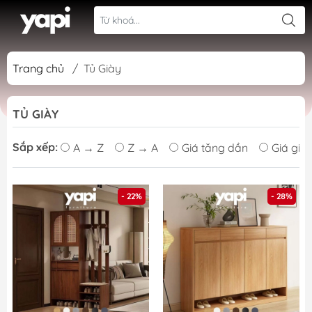
Trang chủ
/
Tủ Giày
TỦ GIÀY
Sắp xếp:
A → Z
Z → A
Giá tăng dần
Giá giả
- 22%
- 28%