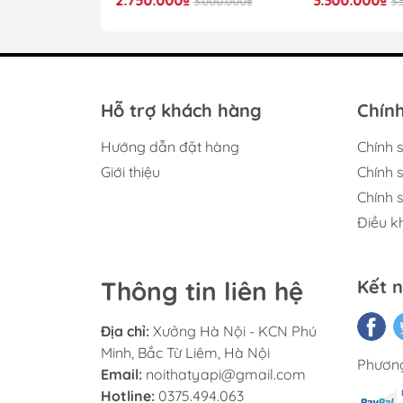
4.000.000₫
3.000.000₫
3.
K
Th
Hỗ trợ khách hàng
Chính
Hướng dẫn đặt hàng
Chính 
Giới thiệu
Chính 
Chính 
Điều k
Tủ được làm từ gỗ công nghiệp MDF cao
mela
Thông tin liên hệ
Kết n
Hệ khung nhôm đen kết hợp kính trong suốt
đều khắp 
Địa chỉ:
Xưởng Hà Nội - KCN Phú
Minh, Bắc Từ Liêm, Hà Nội
Phương
Email:
noithatyapi@gmail.com
Hotline:
0375.494.063