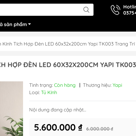
Hotli
0375
cả sản phẩm
h Kính Tích Hợp Đèn LED 60x32x200cm Yapi TK003 Trang Tr
CH HỢP ĐÈN LED 60X32X200CM YAPI TK003
Tình trạng:
Còn hàng
|
Thương hiệu:
Yapi
Loại:
Tủ Kính
Nội dung đang cập nhật...
5.600.000 ₫
6.000.000 ₫