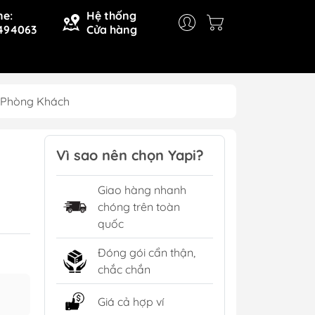
ne:
Hệ thống
494063
Cửa hàng
í Phòng Khách
Vì sao nên chọn Yapi?
Giao hàng nhanh
chóng trên toàn
quốc
Đóng gói cẩn thận,
chắc chắn
Giá cả hợp ví