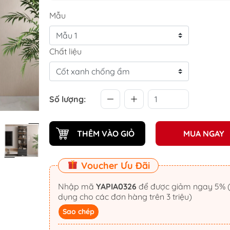
Mẫu
Chất liệu
Số lượng:
THÊM VÀO GIỎ
MUA NGAY
Voucher Ưu Đãi
Nhập mã
YAPIA0326
để được giảm ngay 5% (áp
dụng cho các đơn hàng trên 3 triệu)
Sao chép