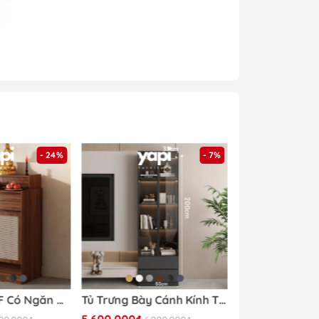
- 24%
- 7%
hàng của
Yapi
Tủ Thờ Gỗ MDF Có Ngăn Kéo Và Cửa Tấm Mây Nhỏ Gọn Hiện Đại 84x48x127cm Yapi-1207
Tủ Trưng Bày Cánh Kính Tích Hợp Đèn LED 60x32x200cm Yapi TK003 Trang Trí Phòng Khách
5.600.000₫
4.890.000₫