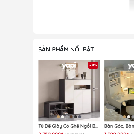
SẢN PHẨM NỔI BẬT
- 32%
- 8%
Khách hàng 
Tủ Trang Trí Nan Dọc Hiện Đại Cánh Vân Gỗ, Khung Đen 160x40x90cm Yapi -118
Tủ Để Giày Có Ghế Ngồi Bọc Nệm 140x35x100cm Yapi-322
2.750.000₫
3.300.000₫