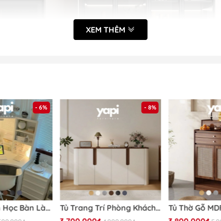
XEM THÊM
- 6%
- 8%
tham khảo kĩ thông tin về sản phẩm trước khi đặt và nhận 
Bàn Góc, Bàn Học Bàn Làm Việc Đa Năng 100x100x142cm Có Kệ Để Đồ Siêu Tiện Dụng Yapi-418
Tủ Trang Trí Phòng Khách Góc Bo Tròn Phong Cách Hiện Đại Tối Giản 198x40x90cm Yapi-121
Mã sản phẩm:
Yapi-TK003
3.700.000₫
3.800.000₫