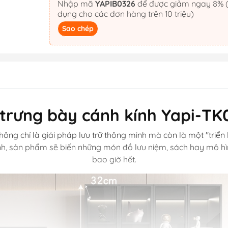
Nhập mã
YAPIB0326
để được giảm ngay 8% (áp
dụng cho các đơn hàng trên 10 triệu)
Sao chép
 trưng bày cánh kính Yapi-TK
hông chỉ là giải pháp lưu trữ thông minh mà còn là một "triển
linh, sản phẩm sẽ biến những món đồ lưu niệm, sách hay mô hìn
bao giờ hết.