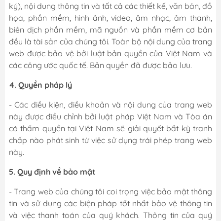
ký), nội dung thông tin và tất cả các thiết kế, văn bản, đồ
họa, phần mềm, hình ảnh, video, âm nhạc, âm thanh,
biên dịch phần mềm, mã nguồn và phần mềm cơ bản
đều là tài sản của chúng tôi. Toàn bộ nội dung của trang
web được bảo vệ bởi luật bản quyền của Việt Nam và
các công ước quốc tế. Bản quyền đã được bảo lưu.
4. Quyền pháp lý
- Các điều kiện, điều khoản và nội dung của trang web
này được điều chỉnh bởi luật pháp Việt Nam và Tòa án
có thẩm quyền tại Việt Nam sẽ giải quyết bất kỳ tranh
chấp nào phát sinh từ việc sử dụng trái phép trang web
này.
5. Quy định về bảo mật
- Trang web của chúng tôi coi trọng việc bảo mật thông
tin và sử dụng các biện pháp tốt nhất bảo vệ thông tin
và việc thanh toán của quý khách. Thông tin của quý