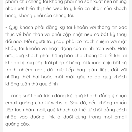
phẩm chứ chúng tôi không phải nhà sản xuất nên những
nhận xét hiển thị trên web là ý kiến cá nhân của khách
hàng, không phải của chúng tôi.
- Quý khách phải đăng ký tài khoản với thông tin xác
thực về bản thân và phải cập nhật nếu có bất kỳ thay
đổi nào. Mỗi người truy cập phải có trách nhiệm với mật
khẩu, tài khoản và hoạt động của mình trên web. Hơn
nữa, quý khách phải thông báo cho chúng tôi biết khi tài
khoản bị truy cập trái phép. Chúng tôi không chịu bất kỳ
trách nhiệm nào, dù trực tiếp hay gián tiếp, đối với
những thiệt hại hoặc mất mát gây ra do quý khách
không tuân thủ quy định.
- Trong suốt quá trình đăng ký, quý khách đồng ý nhận
email quảng cáo từ website. Sau đó, nếu không muốn
tiếp tục nhận mail, quý khách có thể từ chối bằng cách
nhấp vào đường link ở dưới cùng trong mọi email
quảng cáo.