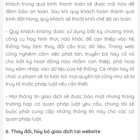
khách trong quá trình thanh toán sẽ được mã hóa để
đảm bảo an toàn. Sau khi quý khách hoàn thành quá
trình đặt hàng, quý khách sẽ thoát khỏi chế độ an toàn.
- Quý khách không được sử dụng bất kỳ chương trình,
công cụ hay hình thức nào khác để can thiệp vào hệ
thống hay làm thay đổi cấu trúc dữ liệu. Trang web
cũng nghiêm cấm việc phát tán, truyền bá hay cổ vũ
cho bất kỳ hoạt động nào nhằm can thiệp, phá hoại
hay xâm nhập vào dữ liệu của hệ thống. Cá nhân hay tổ
chức vi phạm sẽ bị tước bỏ mọi quyền lợi cũng như sẽ bị
truy tố trước pháp luật nếu cần thiết.
- Mọi thông tin giao dịch sẽ được bảo mật nhưng trong
trường hợp cơ quan pháp luật yêu cầu, chúng tôi sẽ
buộc phải cung cấp những thông tin này cho các cơ
quan pháp luật.
6. Thay đổi, hủy bỏ giao dịch tại website