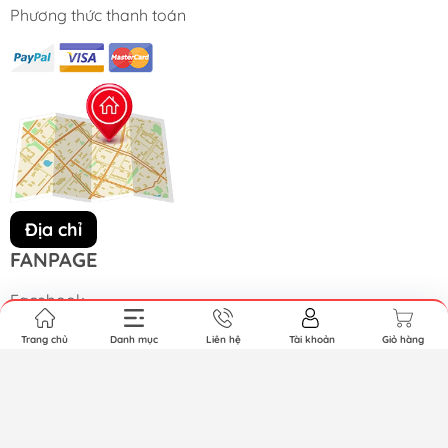
Phương thức thanh toán
Địa chỉ
FANPAGE
Facebook
Trang chủ
Danh mục
Liên hệ
Tài khoản
Giỏ hàng
Bản quyền thuộc về YAPI. Cung cấp bởi Sapo.