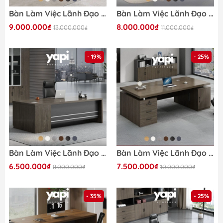
Bàn Làm Việc Lãnh Đạo Kèm Tủ Phụ Di Động Màu Nâu Phối Xám 200x120x75cm Yapi-BLD012
Bàn Làm Việc Lãnh Đạo Hiện Đại Chữ L Cho Văn Phòng 200x160x75cm Yapi-BLD014
9.000.000₫
8.000.000₫
13.000.000₫
11.000.000₫
- 19%
- 25%
Bàn Làm Việc Lãnh Đạo Hiện Đại Màu Xám, Kèm Tủ Phụ 200x80x75cm Yapi-BLD013
Bàn Làm Việc Lãnh Đạo Gỗ MDF Kèm Ngăn Kéo, Nội Thất Văn Phòng 180x80x75cm Yapi-BLD007
6.500.000₫
7.500.000₫
8.000.000₫
10.000.000₫
- 35%
- 25%