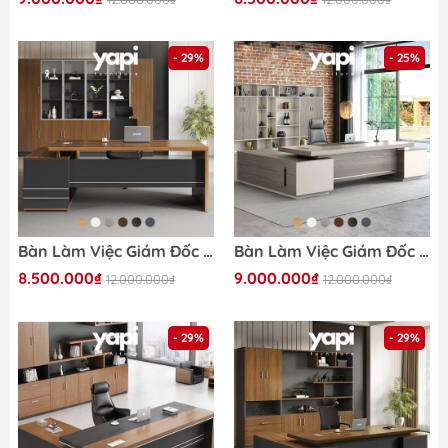
- 29%
- 25%
Bàn Làm Việc Giám Đốc Vân Gỗ Phối Đen Viền Kim Loại Có Ngăn Kéo 200x80x75cm Yapi-BLD003
Bàn Làm Việc Giám Đốc Gỗ MDF Xám Trắng Viền Kim Loại, Nội Thất Văn Phòng 200x80x75cm Yapi-BLD005
8.500.000₫
9.000.000₫
12.000.000₫
12.000.000₫
- 29%
- 29%