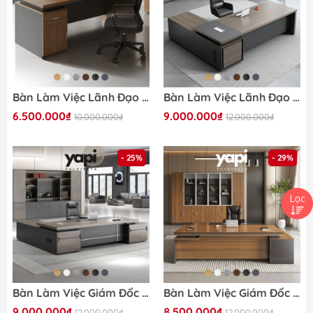
Bàn Làm Việc Lãnh Đạo Văn Phòng, Kèm Tủ Phụ Ngăn Kéo Màu Nâu Phối Đen 180x80x75cm Yapi-BLD009
Bàn Làm Việc Lãnh Đạo Chữ L, Phối Màu Hiện Đại Cho Văn Phòng 180x160x75cm Yapi-BLD008
6.500.000₫
9.000.000₫
10.000.000₫
12.000.000₫
- 25%
- 29%
Bàn Làm Việc Giám Đốc Tone Xám Đen Có Ngăn Kéo Hiện Đại Cho Văn Phòng 200x80x75cm Yapi-BLD001
Bàn Làm Việc Giám Đốc Màu Vân Gỗ Phối Đen Có Ngăn Kéo,Cho Văn Phòng 180x80x75cm Yapi-BLD002
9.000.000₫
8.500.000₫
12.000.000₫
12.000.000₫