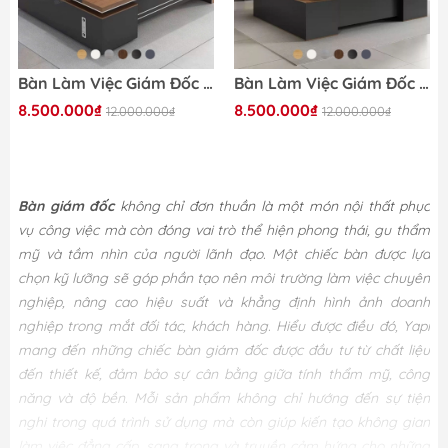
Bàn Làm Việc Giám Đốc Mặt Bàn Màu Vân Gỗ Phối Đen, Viền Kim Loại 200x40x75cm Yapi-BLD006
Bàn Làm Việc Giám Đốc Vân Gỗ Phối Đen Nhám, Có Ngăn Kéo Và Tủ Lưu Trữ Hiện Đại 180x40x75cm Yapi-BLD004
8.500.000₫
8.500.000₫
12.000.000₫
12.000.000₫
Bàn giám đốc
không chỉ đơn thuần là một món nội thất phục
vụ công việc mà còn đóng vai trò thể hiện phong thái, gu thẩm
mỹ và tầm nhìn của người lãnh đạo. Một chiếc bàn được lựa
chọn kỹ lưỡng sẽ góp phần tạo nên môi trường làm việc chuyên
nghiệp, nâng cao hiệu suất và khẳng định hình ảnh doanh
nghiệp trong mắt đối tác, khách hàng. Hiểu được điều đó, Yapi
mang đến những chiếc bàn giám đốc được đầu tư từ chất liệu
đến thiết kế, đảm bảo sự cân bằng giữa tính thẩm mỹ, công
năng và độ bền. Mỗi sản phẩm không chỉ hướng đến sự tiện
nghi trong quá trình sử dụng mà còn giúp kiến tạo không gian
làm việc đẳng cấp, sang trọng và truyền cảm hứng cho những