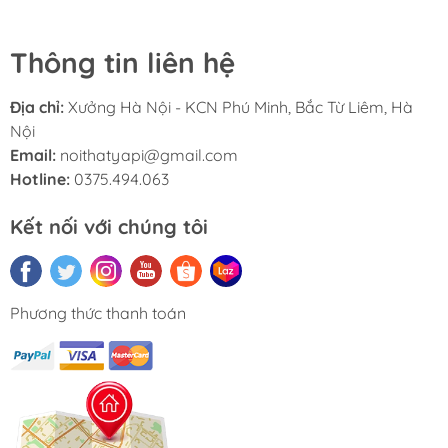
Thông tin liên hệ
Địa chỉ:
Xưởng Hà Nội - KCN Phú Minh, Bắc Từ Liêm, Hà
Nội
Email:
noithatyapi@gmail.com
Hotline:
0375.494.063
Kết nối với chúng tôi
Phương thức thanh toán
Sản phẩm bàn giám đốc của Yapi mang theo những
đặc điểm như:
Chất liệu
Bàn giám đốc của Yapi sử dụng gỗ MDF cốt nâu tiêu
chuẩn và cốt xanh chống ẩm cao cấp, phủ Melamine