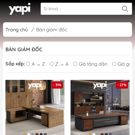
Trang chủ
/
Bàn giám đốc
BÀN GIÁM ĐỐC
Sắp xếp:
A → Z
Z → A
Giá tăng dần
Giá giả
- 31%
- 27%