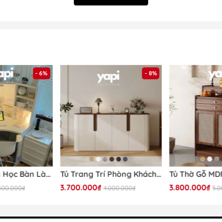
- 6%
- 8%
tham khảo kĩ thông tin về sản phẩm trước khi đặt và nhận 
Bàn Góc, Bàn Học Bàn Làm Việc Đa Năng 100x100x142cm Có Kệ Để Đồ Siêu Tiện Dụng Yapi-418
Tủ Trang Trí Phòng Khách Góc Bo Tròn Phong Cách Hiện Đại Tối Giản 198x40x90cm Yapi-121
3.700.000₫
3.800.000₫
500.000₫
4.000.000₫
5.
Mã sản phẩm:
Yapi-TK005
ích thước (DxRxC):
Nhiều kích thước