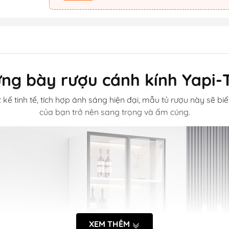
ưng bày rượu cánh kính Yapi
t kế tinh tế, tích hợp ánh sáng hiện đại, mẫu tủ rượu này sẽ
của bạn trở nên sang trọng và ấm cúng.
XEM THÊM