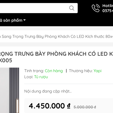
Hotli
0375
cả sản phẩm
h Sang Trọng Trưng Bày Phòng Khách Có LED Kích thước 8
RỌNG TRƯNG BÀY PHÒNG KHÁCH CÓ LED K
K005
Tình trạng:
Còn hàng
|
Thương hiệu:
Yapi
Loại:
Tủ rượu
Nội dung đang cập nhật...
4.450.000 ₫
5.000.000 ₫