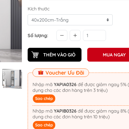
Kích thước
Số lượng:
THÊM VÀO GIỎ
MUA NGAY
Voucher Ưu Đãi
Nhập mã
YAPIA0326
để được giảm ngay 5% (áp
dụng cho các đơn hàng trên 3 triệu)
Sao chép
Nhập mã
YAPIB0326
để được giảm ngay 8% (áp
dụng cho các đơn hàng trên 10 triệu)
Sao chép