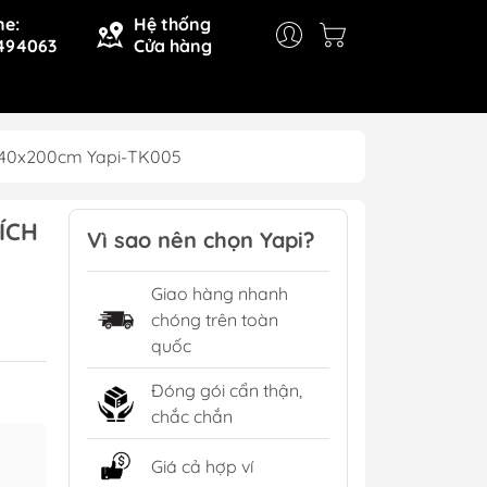
ne:
Hệ thống
494063
Cửa hàng
0x40x200cm Yapi-TK005
ÍCH
Vì sao nên chọn Yapi?
Giao hàng nhanh
chóng trên toàn
quốc
Đóng gói cẩn thận,
chắc chắn
Giá cả hợp ví