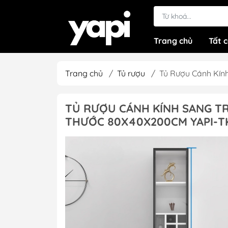
Trang chủ
Tất 
Trang chủ
/
Tủ rượu
/
Tủ Rượu Cánh Kín
TỦ RƯỢU CÁNH KÍNH SANG T
THƯỚC 80X40X200CM YAPI-T