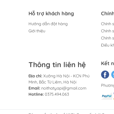
Hỗ trợ khách hàng
Chính
Th
Hướng dẫn đặt hàng
Chính 
Giới thiệu
Chính 
Chính 
Điều k
Tủ được làm từ gỗ công nghiệp MDF cao
melamine 
Thông tin liên hệ
Kết n
Cánh kính cường lực dày dặn, an toà
Địa chỉ:
Xưởng Hà Nội - KCN Phú
Minh, Bắc Từ Liêm, Hà Nội
Phương
Email:
noithatyapi@gmail.com
Hotline:
0375.494.063
Các ngăn kệ có độ cao khác nhau, phù hợp 