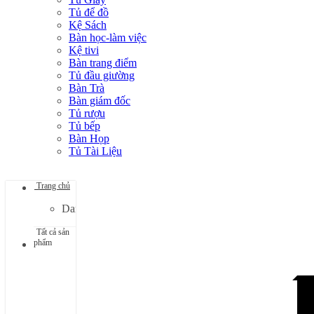
Tủ để đồ
Kệ Sách
Bàn học-làm việc
Kệ tivi
Bàn trang điểm
Tủ đầu giường
Bàn Trà
Bàn giám đốc
Tủ rượu
Tủ bếp
Bàn Họp
Tủ Tài Liệu
Trang chủ
Danh mục đang cập nhật...
Tất cả sản
phẩm