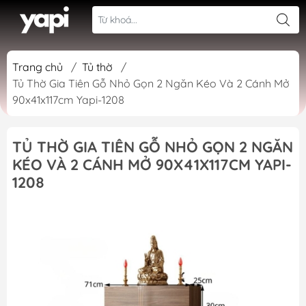
Trang chủ
/
Tủ thờ
/
Tủ Thờ Gia Tiên Gỗ Nhỏ Gọn 2 Ngăn Kéo Và 2 Cánh Mở
90x41x117cm Yapi-1208
TỦ THỜ GIA TIÊN GỖ NHỎ GỌN 2 NGĂN
KÉO VÀ 2 CÁNH MỞ 90X41X117CM YAPI-
1208