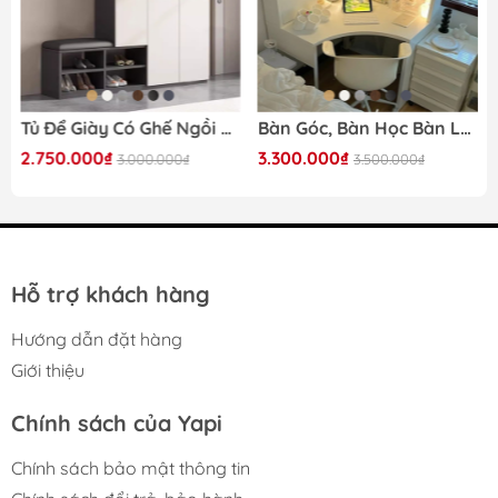
Khách hàng tham khảo kĩ thông tin về sản phẩm trước
khi đặt và nhận hàng của
Yapi
Mã sản phẩm:
Yapi-1208
Tủ Để Giày Có Ghế Ngồi Bọc Nệm 140x35x100cm Yapi-322
Bàn Góc, Bàn Học Bàn Làm Việc Đa Năng 100x100x142cm Có Kệ Để Đồ Siêu Tiện Dụng Yapi-418
Kích thước
2.750.000₫
3.300.000₫
90x41x117cm
3.000.000₫
3.500.000₫
(DxRxC):
Gỗ MDF phủ melamine cốt xanh
Chất liệu:
chống ẩm
Màu sắc:
Nâu
Hỗ trợ khách hàng
Thời gian nhận
Từ 5 – 7 ngày
hàng:
Hướng dẫn đặt hàng
Bảo hành:
12 tháng
Giới thiệu
Chính sách của Yapi
VẬT LIỆU CAO CẤP
Chính sách bảo mật thông tin
Sản phẩm được chế tác từ gỗ công nghiệp MDF lõi xanh