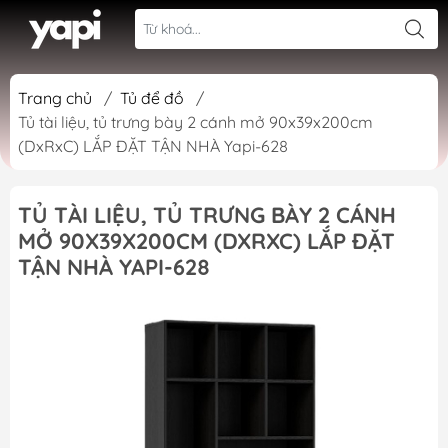
Trang chủ
/
Tủ để đồ
/
Tủ tài liệu, tủ trưng bày 2 cánh mở 90x39x200cm
(DxRxC) LẮP ĐẶT TẬN NHÀ Yapi-628
TỦ TÀI LIỆU, TỦ TRƯNG BÀY 2 CÁNH
MỞ 90X39X200CM (DXRXC) LẮP ĐẶT
TẬN NHÀ YAPI-628