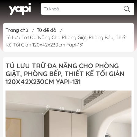
Trang chủ
/
Tủ để đồ
/
Tủ Lưu Trữ Đa Năng Cho Phòng Giặt, Phòng Bếp, Thiết
Kế Tối Giản 120x42x230cm Yapi-131
TỦ LƯU TRỮ ĐA NĂNG CHO PHÒNG
GIẶT, PHÒNG BẾP, THIẾT KẾ TỐI GIẢN
120X42X230CM YAPI-131