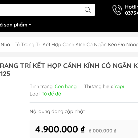
Hotli
0375
cả sản phẩm
 Nhà - Tủ Trang Trí Kết Hợp Cánh Kính Có Ngăn Kéo Đa Năn
TRANG TRÍ KẾT HỢP CÁNH KÍNH CÓ NGĂN 
125
Tình trạng:
Còn hàng
|
Thương hiệu:
Yapi
Loại:
Tủ để đồ
Nội dung đang cập nhật...
4.900.000 ₫
6.000.000 ₫