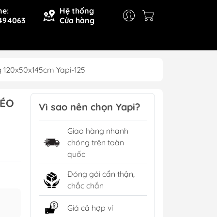
ne:
Hệ thống
494063
Cửa hàng
g 120x50x145cm Yapi-125
KÉO
Vì sao nên chọn Yapi?
Giao hàng nhanh
chóng trên toàn
quốc
Đóng gói cẩn thận,
chắc chắn
Giá cả hợp ví