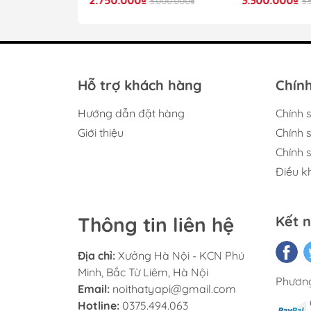
4.000.000₫
3.000.000₫
3.
K
Th
Hỗ trợ khách hàng
Chính
Hướng dẫn đặt hàng
Chính 
Giới thiệu
Chính 
Chính 
Điều k
Sản phẩm được gia công từ gỗ công nghiệp
nóng ẩm. Bề mặt kệ được phủ lớp m
Thông tin liên hệ
Kết n
Hệ thống cửa kính cường lực
Địa chỉ:
Xưởng Hà Nội - KCN Phú
Minh, Bắc Từ Liêm, Hà Nội
Phương
Email:
noithatyapi@gmail.com
Hotline:
0375.494.063