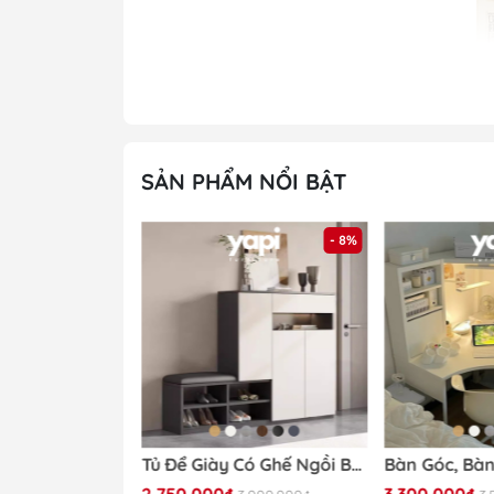
SẢN PHẨM NỔI BẬT
- 32%
- 8%
Khách hàng 
Tủ Trang Trí Nan Dọc Hiện Đại Cánh Vân Gỗ, Khung Đen 160x40x90cm Yapi -118
Tủ Để Giày Có Ghế Ngồi Bọc Nệm 140x35x100cm Yapi-322
2.750.000₫
3.300.000₫