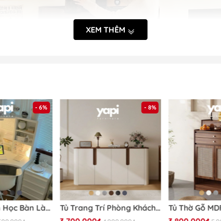
XEM THÊM
- 6%
- 8%
tham khảo kĩ thông tin về sản phẩm trước khi đặt và nhận 
Bàn Góc, Bàn Học Bàn Làm Việc Đa Năng 100x100x142cm Có Kệ Để Đồ Siêu Tiện Dụng Yapi-418
Tủ Trang Trí Phòng Khách Góc Bo Tròn Phong Cách Hiện Đại Tối Giản 198x40x90cm Yapi-121
Mã sản phẩm:
Yapi-125
3.700.000₫
3.800.000₫