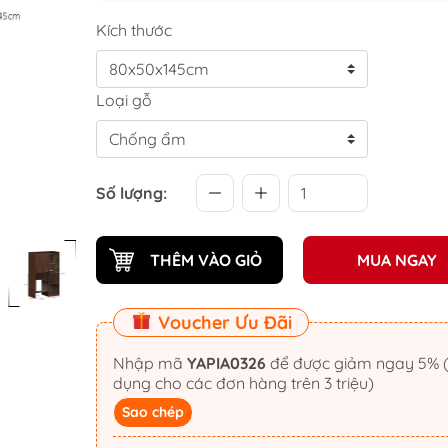
Kích thước
Loại gỗ
Số lượng:
THÊM VÀO GIỎ
MUA NGAY
Voucher Ưu Đãi
Nhập mã
YAPIA0326
để được giảm ngay 5% (áp
dụng cho các đơn hàng trên 3 triệu)
Sao chép