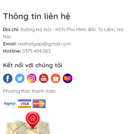
chóng.
Thông tin liên hệ
Ray ngăn kéo giảm chấn không chỉ giúp việc đóng mở
trở nên nhẹ nhàng mà còn đảm bảo tính thẩm mỹ và sự
Địa chỉ:
Xưởng Hà Nội - KCN Phú Minh, Bắc Từ Liêm, Hà
tiện nghi tối đa cho người sử dụng trong quá trình sinh
Nội
hoạt hàng ngày.
Email:
noithatyapi@gmail.com
Hotline:
0375.494.063
Kết nối với chúng tôi
THIẾT KẾ TIỆN LỢI
Phương thức thanh toán
Phần tủ thấp bao gồm 3 ngăn kéo lớn ở giữa và 2 cánh
tủ đứng hai bên. Mặt trên của tủ có gờ chắn ba cạnh,
giúp bạn an tâm khi trưng bày đồ decor hoặc sử dụng
làm bàn để vật dụng mà không lo rơi rớt.
Phần kệ đứng là 4 tầng kệ mở rộng rãi, lý tưởng để làm