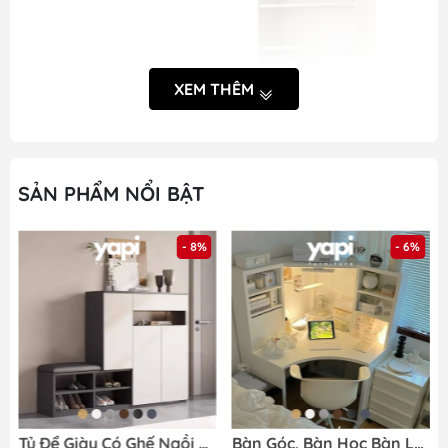
XEM THÊM
SẢN PHẨM NỔI BẬT
- 8%
- 6%
Khách hàng tham khảo kĩ thông tin về sản phẩm trước
khi đặt và nhận hàng của
Yapi
Tủ Để Giày Có Ghế Ngồi Bọc Nệm 140x35x100cm Yapi-322
Bàn Góc, Bàn Học Bàn Làm Việc Đa Năng 100x100x142cm Có Kệ Để Đồ Siêu Tiện Dụng Yapi-418