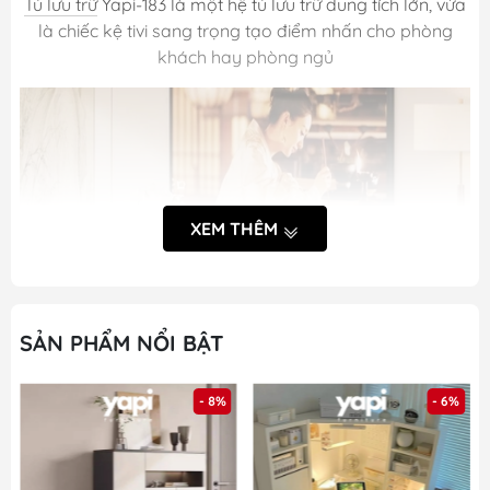
Tủ lưu trữ
Yapi-183 là một hệ tủ lưu trữ dung tích lớn, vừa
là chiếc kệ tivi sang trọng tạo điểm nhấn cho phòng
khách hay phòng ngủ
XEM THÊM
SẢN PHẨM NỔI BẬT
- 8%
- 6%