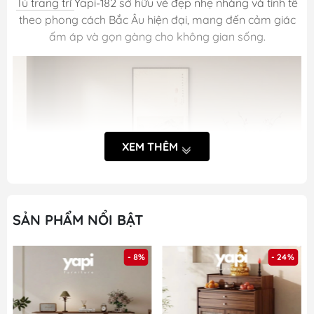
Tủ trang trí
Yapi-182 sở hữu vẻ đẹp nhẹ nhàng và tinh tế
theo phong cách Bắc Âu hiện đại, mang đến cảm giác
ấm áp và gọn gàng cho không gian sống.
XEM THÊM
SẢN PHẨM NỔI BẬT
- 8%
- 24%