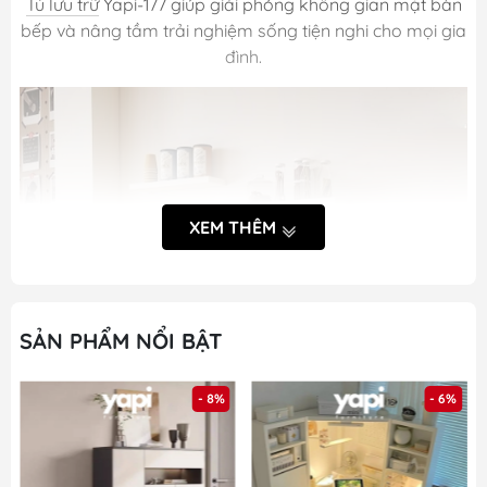
Tủ lưu trữ
Yapi-177 giúp giải phóng không gian mặt bàn
bếp và nâng tầm trải nghiệm sống tiện nghi cho mọi gia
đình.
XEM THÊM
SẢN PHẨM NỔI BẬT
- 8%
- 6%