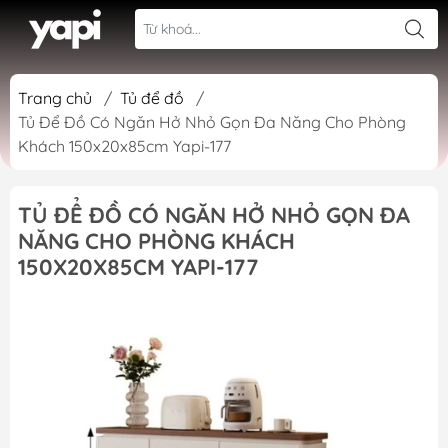
Trang chủ
/
Tủ để đồ
/
Tủ Để Đồ Có Ngăn Hở Nhỏ Gọn Đa Năng Cho Phòng
Khách 150x20x85cm Yapi-177
TỦ ĐỂ ĐỒ CÓ NGĂN HỞ NHỎ GỌN ĐA
NĂNG CHO PHÒNG KHÁCH
150X20X85CM YAPI-177