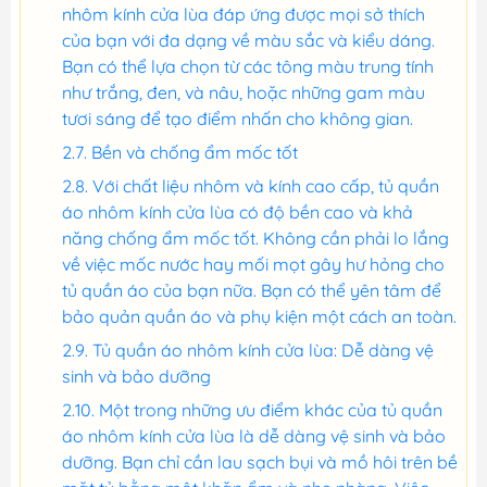
nhôm kính cửa lùa đáp ứng được mọi sở thích
của bạn với đa dạng về màu sắc và kiểu dáng.
Bạn có thể lựa chọn từ các tông màu trung tính
như trắng, đen, và nâu, hoặc những gam màu
tươi sáng để tạo điểm nhấn cho không gian.
Bền và chống ẩm mốc tốt
Với chất liệu nhôm và kính cao cấp, tủ quần
áo nhôm kính cửa lùa có độ bền cao và khả
năng chống ẩm mốc tốt. Không cần phải lo lắng
về việc mốc nước hay mối mọt gây hư hỏng cho
tủ quần áo của bạn nữa. Bạn có thể yên tâm để
bảo quản quần áo và phụ kiện một cách an toàn.
Tủ quần áo nhôm kính cửa lùa: Dễ dàng vệ
sinh và bảo dưỡng
Một trong những ưu điểm khác của tủ quần
áo nhôm kính cửa lùa là dễ dàng vệ sinh và bảo
dưỡng. Bạn chỉ cần lau sạch bụi và mồ hôi trên bề