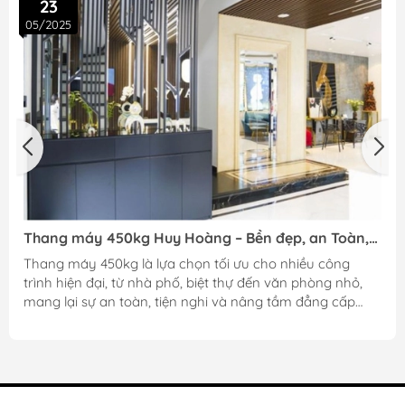
23
05/2025
Thang máy 450kg Huy Hoàng – Bền đẹp, an Toàn,
G
dẫn đầu chất lượng
b
Thang máy 450kg là lựa chọn tối ưu cho nhiều công
N
trình hiện đại, từ nhà phố, biệt thự đến văn phòng nhỏ,
G
mang lại sự an toàn, tiện nghi và nâng tầm đẳng cấp
m
cho không gian sống. Nếu bạn đang có ý định lắp đặt
thang máy loại này, việc tìm hiểu kỹ về kích thước tiêu
chuẩn, mẫu mã cũng như các lưu ý khi sử dụng sẽ giúp
bạn lựa chọn được sản phẩm phù hợp nhất.