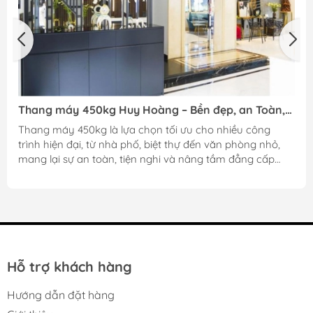
Thang máy 450kg Huy Hoàng – Bền đẹp, an Toàn,
dẫn đầu chất lượng
Thang máy 450kg là lựa chọn tối ưu cho nhiều công
trình hiện đại, từ nhà phố, biệt thự đến văn phòng nhỏ,
mang lại sự an toàn, tiện nghi và nâng tầm đẳng cấp
cho không gian sống. Nếu bạn đang có ý định lắp đặt
thang máy loại này, việc tìm hiểu kỹ về kích thước tiêu
chuẩn, mẫu mã cũng như các lưu ý khi sử dụng sẽ giúp
bạn lựa chọn được sản phẩm phù hợp nhất.
Hỗ trợ khách hàng
Hướng dẫn đặt hàng