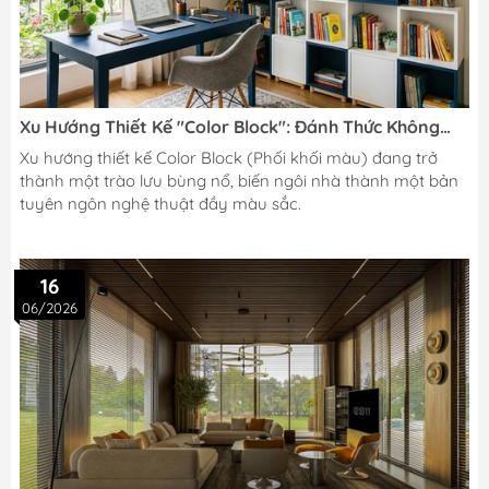
Xu Hướng Thiết Kế "Color Block": Đánh Thức Không
Gian Sống Bằng Nội Thất Đơn Sắc Cá Tính
Xu hướng thiết kế Color Block (Phối khối màu) đang trở
thành một trào lưu bùng nổ, biến ngôi nhà thành một bản
tuyên ngôn nghệ thuật đầy màu sắc.
16
06/2026