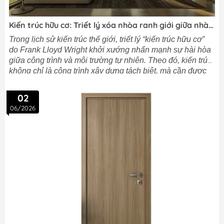
Kiến trúc hữu cơ: Triết lý xóa nhòa ranh giới giữa nhà
ở & thiên nhiên
Trong lịch sử kiến trúc thế giới, triết lý “kiến trúc hữu cơ”
do Frank Lloyd Wright khởi xướng nhấn mạnh sự hài hòa
giữa công trình và môi trường tự nhiên. Theo đó, kiến trúc
không chỉ là công trình xây dựng tách biệt, mà cần được
thiết kế để phù hợp và gắn kết với cảnh quan xung quanh
02
06/2026