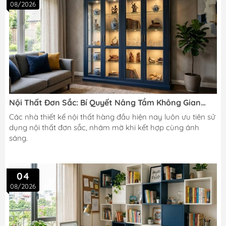
08/2026
Nội Thất Đơn Sắc: Bí Quyết Nâng Tầm Không Gian
Sống
Các nhà thiết kế nội thất hàng đầu hiện nay luôn ưu tiên sử
dụng nội thất đơn sắc, nhám mờ khi kết hợp cùng ánh
sáng.
04
08/2026