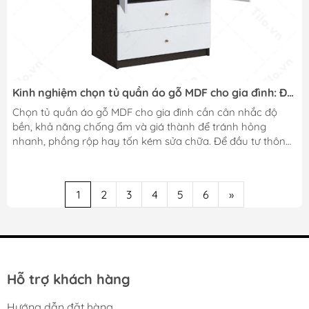
Kinh nghiệm chọn tủ quần áo gỗ MDF cho gia đình: Độ
bền, chống ẩm, giá thành
Chọn tủ quần áo gỗ MDF cho gia đình cần cân nhắc độ
bền, khả năng chống ẩm và giá thành để tránh hỏng
nhanh, phồng rộp hay tốn kém sửa chữa. Để đầu tư thông
minh, gia đình cần biết cách đánh giá cốt gỗ, lớp phủ bề
mặt, kết cấu tủ và kích thước phù hợp. Dưới đây là những
kinh nghiệm thiết thực mà bạn nên tham khảo trước khi
1
2
3
4
5
6
»
quyết định mua tủ. Ưu tiên chọn cốt gỗ MDF chống ẩm
chất lượng Cốt gỗ là yếu tố quyết định độ bền của tủ quần
áo MDF. Ở...
Hỗ trợ khách hàng
Hướng dẫn đặt hàng