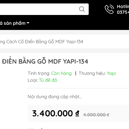
Hotli
0375
cả sản phẩm
ng Cách Cổ Điển Bằng Gỗ MDF Yapi-134
 ĐIỂN BẰNG GỖ MDF YAPI-134
Tình trạng:
Còn hàng
|
Thương hiệu:
Yapi
Loại:
Tủ để đồ
Nội dung đang cập nhật...
3.400.000 ₫
4.000.000 ₫