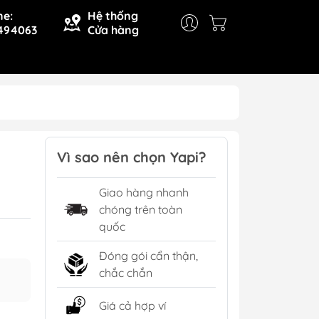
ne:
Hệ thống
494063
Cửa hàng
Vì sao nên chọn Yapi?
Giao hàng nhanh
chóng trên toàn
quốc
Đóng gói cẩn thận,
chắc chắn
Giá cả hợp ví