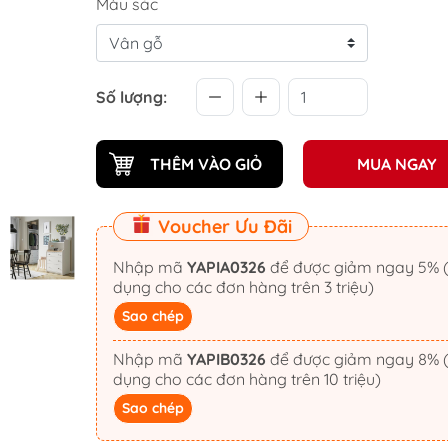
Màu sắc
Số lượng:
THÊM VÀO GIỎ
MUA NGAY
Voucher Ưu Đãi
Nhập mã
YAPIA0326
để được giảm ngay 5% (áp
dụng cho các đơn hàng trên 3 triệu)
Sao chép
Nhập mã
YAPIB0326
để được giảm ngay 8% (áp
dụng cho các đơn hàng trên 10 triệu)
Sao chép