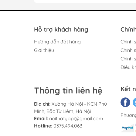
Th
Hỗ trợ khách hàng
Chính
Hướng dẫn đặt hàng
Chính 
Giới thiệu
Chính 
Chính 
Xưởng thi công sử dụng gỗ công nghiệp M
Điều k
chống cong vênh trong điều
Phần chân sắt s
Thông tin liên hệ
Kết n
Địa chỉ:
Xưởng Hà Nội - KCN Phú
Minh, Bắc Từ Liêm, Hà Nội
Phương
Email:
noithatyapi@gmail.com
Hotline:
0375.494.063
Điểm nổi bật của sản phẩm nằm ở hệ cánh 