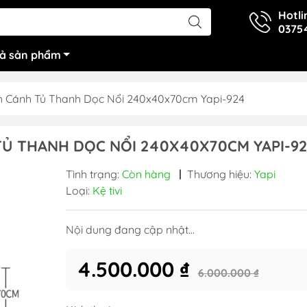
Hotli
0375
cả sản phẩm
h Cánh Tủ Thanh Dọc Nổi 240x40x70cm Yapi-924
TỦ THANH DỌC NỔI 240X40X70CM YAPI-9
Tình trạng:
Còn hàng
|
Thương hiệu:
Yapi
Loại:
Kệ tivi
Nội dung đang cập nhật...
4.500.000 ₫
6.000.000 ₫