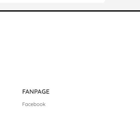
nâu
 ngày. Chất liệu có độ bền cao, khả năng
đẹp lâu dài theo thời gian.
ịnh khi sử dụng.
FANPAGE
Facebook
ính thẩm mỹ cao cho tổng thể thiết kế. Kệ