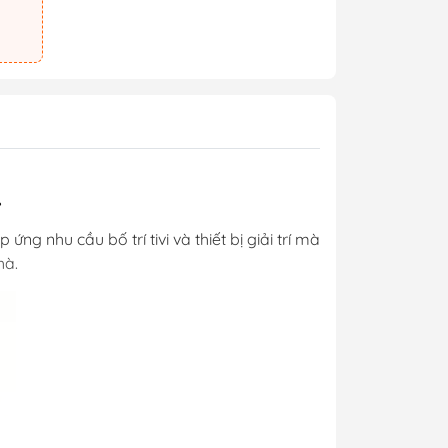
4
 nhu cầu bố trí tivi và thiết bị giải trí mà
hà.