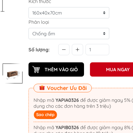
Kích thước
Phân loại
Số lượng:
THÊM VÀO GIỎ
MUA NGAY
Voucher Ưu Đãi
Nhập mã
YAPIA0326
để được giảm ngay 5% (áp
dụng cho các đơn hàng trên 3 triệu)
Sao chép
Nhập mã
YAPIB0326
để được giảm ngay 8% (áp