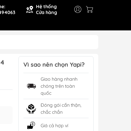
ne:
Hệ thống
494063
Cửa hàng
24
Vì sao nên chọn Yapi?
Giao hàng nhanh
chóng trên toàn
quốc
Đóng gói cẩn thận,
chắc chắn
Giá cả hợp ví