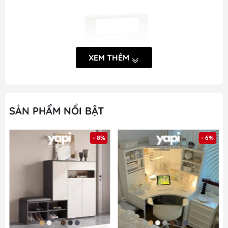
XEM THÊM
SẢN PHẨM NỔI BẬT
- 8%
- 6%
Khách hàng tham khảo kĩ thông tin về sản phẩm trước