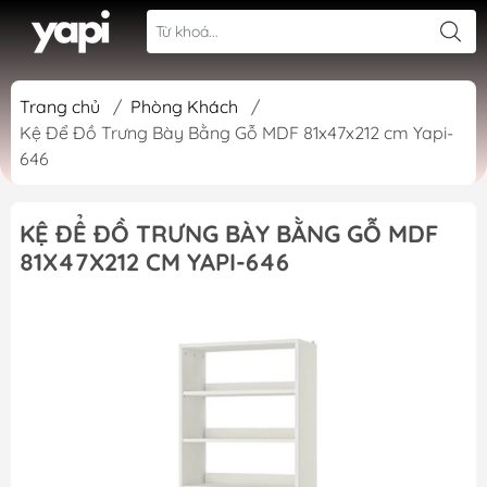
Trang chủ
/
Phòng Khách
/
Kệ Để Đồ Trưng Bày Bằng Gỗ MDF 81x47x212 cm Yapi-
646
KỆ ĐỂ ĐỒ TRƯNG BÀY BẰNG GỖ MDF
81X47X212 CM YAPI-646