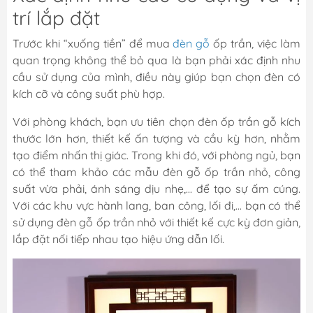
trí lắp đặt
Trước khi “xuống tiền” để mua
đèn gỗ
ốp trần, việc làm
quan trọng không thể bỏ qua là bạn phải xác định nhu
cầu sử dụng của mình, điều này giúp bạn chọn đèn có
kích cỡ và công suất phù hợp.
Với phòng khách, bạn ưu tiên chọn đèn ốp trần gỗ kích
thước lớn hơn, thiết kế ấn tượng và cầu kỳ hơn, nhằm
tạo điểm nhấn thị giác. Trong khi đó, với phòng ngủ, bạn
có thể tham khảo các mẫu đèn gỗ ốp trần nhỏ, công
suất vừa phải, ánh sáng dịu nhẹ,... để tạo sự ấm cúng.
Với các khu vực hành lang, ban công, lối đi,... bạn có thể
sử dụng đèn gỗ ốp trần nhỏ với thiết kế cực kỳ đơn giản,
lắp đặt nối tiếp nhau tạo hiệu ứng dẫn lối.