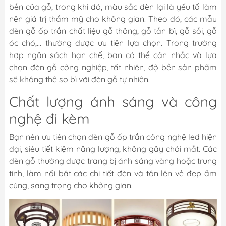
bền của gỗ, trong khi đó, màu sắc đèn lại là yếu tố làm
nên giá trị thẩm mỹ cho không gian. Theo đó, các mẫu
đèn gỗ ốp trần chất liệu gỗ thông, gỗ tần bì, gỗ sồi, gỗ
óc chó,... thường được ưu tiên lựa chọn. Trong trường
hợp ngân sách hạn chế, bạn có thể cân nhắc và lựa
chọn đèn gỗ công nghiệp, tất nhiên, độ bền sản phẩm
sẽ không thể so bì với đèn gỗ tự nhiên.
Chất lượng ánh sáng và công
nghệ đi kèm
Bạn nên ưu tiên chọn đèn gỗ ốp trần công nghệ led hiện
đại, siêu tiết kiệm năng lượng, không gây chói mắt. Các
đèn gỗ thường được trang bị ánh sáng vàng hoặc trung
tính, làm nổi bật các chi tiết đèn và tôn lên vẻ đẹp ấm
cúng, sang trọng cho không gian.