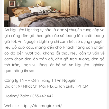
An Nguyên Lighting tự hào là đơn vị chuyên cung cấp và
gia công đèn gỗ theo yêu cầu số lượng lớn, chất lượng,
giá tốt. An Nguyên Lighting chỉ cam kết sử dụng nguyên
liệu gỗ cao cấp, mang đến cho khách hàng sản phẩm
có độ bền vượt trội, không lỗi thời. Nếu cần tư vấn về
cách chọn đèn ốp trần gỗ, đèn gỗ treo tường, đèn gỗ
thả trần,... bạn vui lòng liên hệ với An Nguyên Lighting
qua thông tin sau:
Công ty TNHH Đèn Trang Trí An Nguyên
Địa chỉ: 97 Nhất Chi Mai, P13, Q.Tân Bình, TPHCM
Hotline/ Zalo: 0853.442.442
Website: https://denmaytre.net/