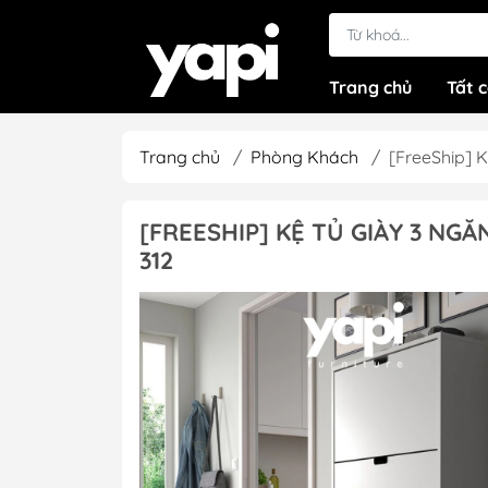
Trang chủ
Tất 
Trang chủ
/
Phòng Khách
/
[FreeShip] 
[FREESHIP] KỆ TỦ GIÀY 3 NGĂ
312