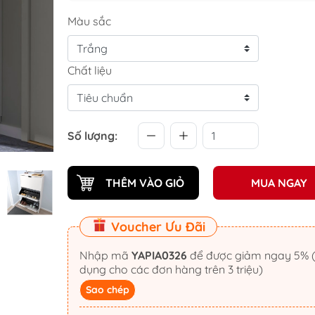
Màu sắc
Chất liệu
Số lượng:
THÊM VÀO GIỎ
MUA NGAY
Voucher Ưu Đãi
Nhập mã
YAPIA0326
để được giảm ngay 5% (áp
dụng cho các đơn hàng trên 3 triệu)
Sao chép