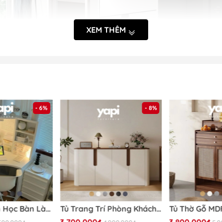
XEM THÊM
- 6%
- 8%
tham khảo kĩ thông tin về sản phẩm trước khi đặt và nhận 
Bàn Góc, Bàn Học Bàn Làm Việc Đa Năng 100x100x142cm Có Kệ Để Đồ Siêu Tiện Dụng Yapi-418
Tủ Trang Trí Phòng Khách Góc Bo Tròn Phong Cách Hiện Đại Tối Giản 198x40x90cm Yapi-121
Mã sản phẩm:
Yapi-312
3.700.000₫
3.800.000₫