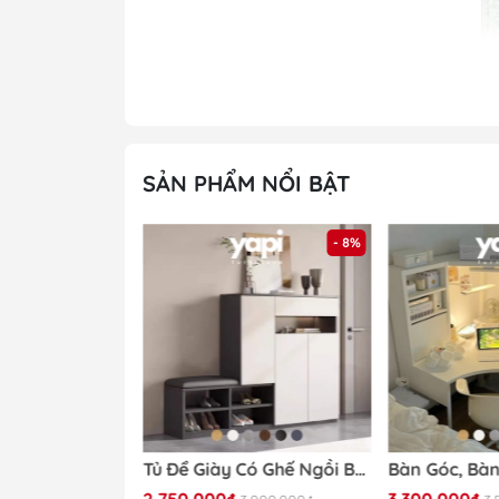
SẢN PHẨM NỔI BẬT
- 32%
- 8%
Khách hàng 
Tủ Trang Trí Nan Dọc Hiện Đại Cánh Vân Gỗ, Khung Đen 160x40x90cm Yapi -118
Tủ Để Giày Có Ghế Ngồi Bọc Nệm 140x35x100cm Yapi-322
2.750.000₫
3.300.000₫