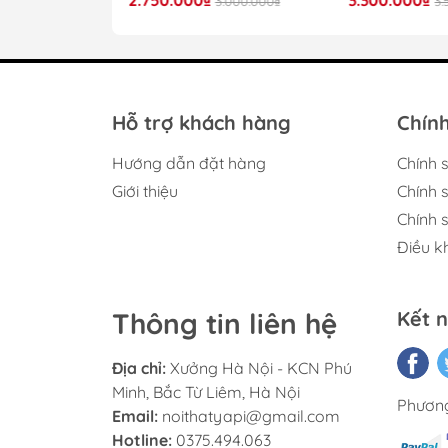
4.000.000₫
3.000.000₫
3.
K
Th
Hỗ trợ khách hàng
Chính
Hướng dẫn đặt hàng
Chính 
Giới thiệu
Chính 
Chính 
Điều k
Sản phẩm được gia công từ gỗ công nghiệp
nóng ẩm. Bề mặt kệ được phủ lớp m
Thông tin liên hệ
Kết n
Bảng màu đa dạn
Địa chỉ:
Xưởng Hà Nội - KCN Phú
Minh, Bắc Từ Liêm, Hà Nội
Phương
Email:
noithatyapi@gmail.com
Hotline:
0375.494.063