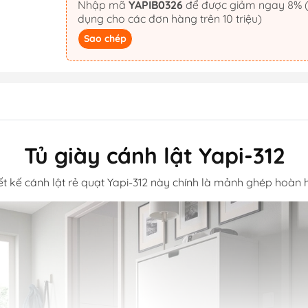
Nhập mã
YAPIB0326
để được giảm ngay 8% (áp
dụng cho các đơn hàng trên 10 triệu)
Sao chép
Tủ giày cánh lật Yapi-312
iết kế cánh lật rẻ quạt Yapi-312 này chính là mảnh ghép hoàn