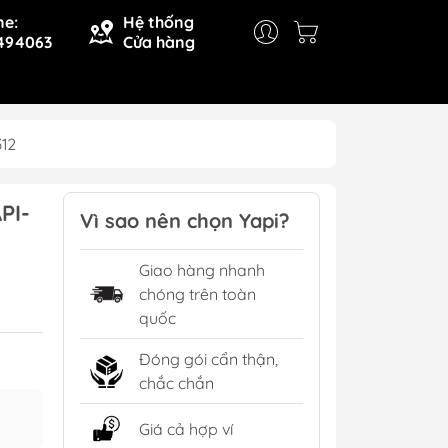
ne:
Hệ thống
494063
Cửa hàng
312
PI-
Vì sao nên chọn Yapi?
Giao hàng nhanh
chóng trên toàn
quốc
Đóng gói cẩn thận,
chắc chắn
Giá cả hợp ví