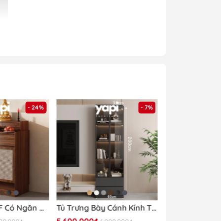
- 24%
- 7%
hàng của
Yapi
Tủ Thờ Gỗ MDF Có Ngăn Kéo Và Cửa Tấm Mây Nhỏ Gọn Hiện Đại 84x48x127cm Yapi-1207
Tủ Trưng Bày Cánh Kính Tích Hợp Đèn LED 60x32x200cm Yapi TK003 Trang Trí Phòng Khách
5.600.000₫
4.890.000₫