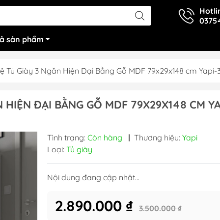
Hotli
0375
cả sản phẩm
Kệ Tủ Giày 3 Ngăn Hiện Đại Bằng Gỗ MDF 79x29x148 cm Yapi-
N HIỆN ĐẠI BẰNG GỖ MDF 79X29X148 CM YA
Tình trạng:
Còn hàng
|
Thương hiệu:
Yapi
Loại:
Tủ giày
Nội dung đang cập nhật...
2.890.000 ₫
3.500.000 ₫