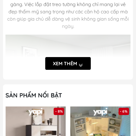
gàng. Việc lắp đặt treo tường không chỉ mang lại vẻ
đẹp thẩm mỹ sang trọng như các căn hộ cao cấp mà
còn giúp gia chủ dễ dàng vệ sinh không gian sống mỗi
ngày.
XEM THÊM
SẢN PHẨM NỔI BẬT
- 8%
- 6%