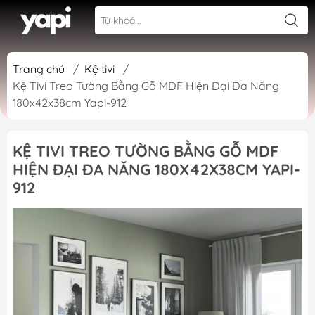
Trang chủ
/
Kệ tivi
/
Kệ Tivi Treo Tường Bằng Gỗ MDF Hiện Đại Đa Năng
180x42x38cm Yapi-912
KỆ TIVI TREO TƯỜNG BẰNG GỖ MDF
HIỆN ĐẠI ĐA NĂNG 180X42X38CM YAPI-
912