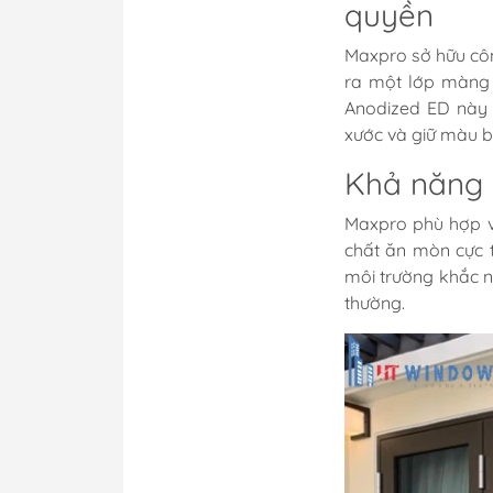
quyền
Maxpro sở hữu côn
ra một lớp màng 
Anodized ED này
xước và giữ màu bề
Khả năng 
Maxpro phù hợp v
chất ăn mòn cực 
môi trường khắc n
thường.