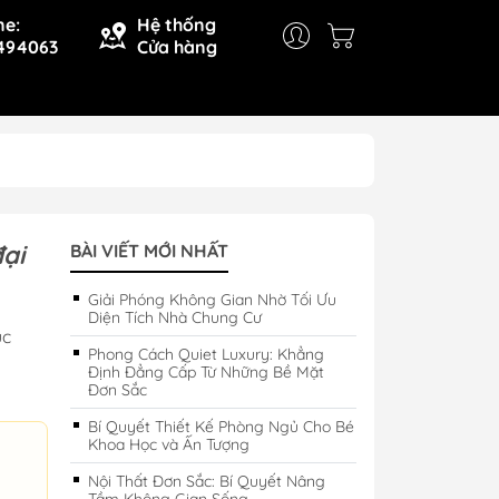
ne:
Hệ thống
494063
Cửa hàng
ại
BÀI VIẾT MỚI NHẤT
Giải Phóng Không Gian Nhờ Tối Ưu
Diện Tích Nhà Chung Cư
úc
Phong Cách Quiet Luxury: Khẳng
Định Đẳng Cấp Từ Những Bề Mặt
Đơn Sắc
Bí Quyết Thiết Kế Phòng Ngủ Cho Bé
Khoa Học và Ấn Tượng
Nội Thất Đơn Sắc: Bí Quyết Nâng