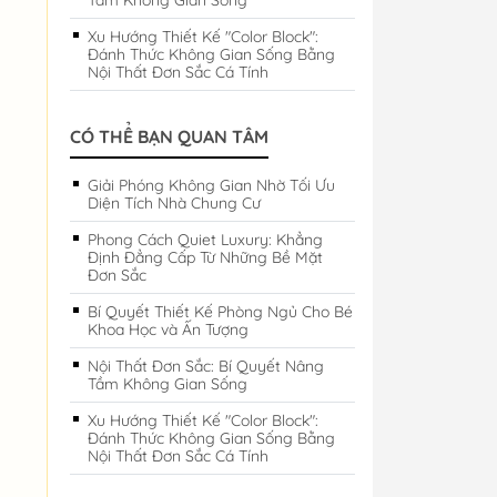
Tầm Không Gian Sống
Xu Hướng Thiết Kế "Color Block":
Đánh Thức Không Gian Sống Bằng
Nội Thất Đơn Sắc Cá Tính
CÓ THỂ BẠN QUAN TÂM
Giải Phóng Không Gian Nhờ Tối Ưu
Diện Tích Nhà Chung Cư
Phong Cách Quiet Luxury: Khẳng
Định Đẳng Cấp Từ Những Bề Mặt
Đơn Sắc
Bí Quyết Thiết Kế Phòng Ngủ Cho Bé
Khoa Học và Ấn Tượng
Nội Thất Đơn Sắc: Bí Quyết Nâng
Tầm Không Gian Sống
Xu Hướng Thiết Kế "Color Block":
Đánh Thức Không Gian Sống Bằng
Nội Thất Đơn Sắc Cá Tính