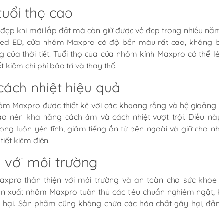
uổi thọ cao
đẹp khi mới lắp đặt mà còn giữ được vẻ đẹp trong nhiều nă
ed ED, cửa nhôm Maxpro có độ bền màu rất cao, không b
 của thời tiết. Tuổi thọ của cửa nhôm kính Maxpro có thể l
 kiệm chi phí bảo trì và thay thế.
cách nhiệt hiệu quả
hôm Maxpro được thiết kế với các khoang rỗng và hệ gioăn
ạo nên khả năng cách âm và cách nhiệt vượt trội. Điều nà
ong luôn yên tĩnh, giảm tiếng ồn từ bên ngoài và giữ cho nh
tiết kiệm điện.
n với môi trường
xpro thân thiện với môi trường và an toàn cho sức khỏe
ản xuất nhôm Maxpro tuân thủ các tiêu chuẩn nghiêm ngặt,
ộc hại. Sản phẩm cũng không chứa các hóa chất gây hại, đ