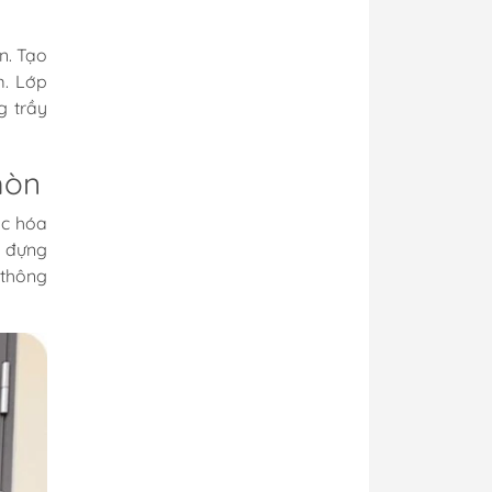
n. Tạo
m. Lớp
g trầy
mòn
ác hóa
u đựng
 thông