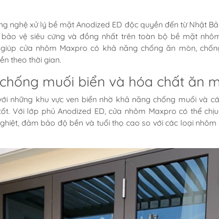
g nghệ xử lý bề mặt Anodized ED độc quyền đến từ Nhật Bả
bảo vệ siêu cứng và đồng nhất trên toàn bộ bề mặt nhô
 giúp cửa nhôm Maxpro có khả năng chống ăn mòn, chốn
n theo thời gian.
chống muối biển và hóa chất ăn 
ới những khu vực ven biển nhờ khả năng chống muối và c
tốt. Với lớp phủ Anodized ED, cửa nhôm Maxpro có thể chị
ghiệt, đảm bảo độ bền và tuổi thọ cao so với các loại nhôm