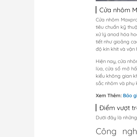
Cửa nhôm Ma
Cửa nhôm Maxpro đ
tiêu chuẩn kỹ th
xử lý anod hóa hoặ
tiết như gioăng c
độ kín khít và vận
Hiện nay, cửa nh
lùa, cửa sổ mở hất
kiểu không gian k
sắc nhôm và phụ k
Xem Thêm:
Báo g
Điểm vượt t
Dưới đây là nhữn
Công ngh