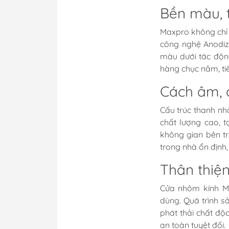
Bền màu, t
Maxpro không chỉ 
công nghệ Anodiz
màu dưới tác động
hàng chục năm, tiết
Cách âm, 
Cấu trúc thanh n
chất lượng cao, t
không gian bên tr
trong nhà ổn định, 
Thân thiệ
Cửa nhôm kính Ma
dùng. Quá trình s
phát thải chất đ
an toàn tuyệt đối.