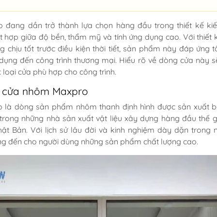
đang dần trở thành lựa chọn hàng đầu trong thiết kế kiế
t hợp giữa độ bền, thẩm mỹ và tính ứng dụng cao. Với thiết k
g chịu tốt trước điều kiện thời tiết, sản phẩm này đáp ứng t
dụng đến công trình thương mại. Hiểu rõ về dòng cửa này s
loại cửa phù hợp cho công trình.
về cửa nhôm Maxpro
là dòng sản phẩm nhôm thanh định hình được sản xuất b
trong những nhà sản xuất vật liệu xây dựng hàng đầu thế gi
Nhật Bản. Với lịch sử lâu đời và kinh nghiệm dày dặn trong 
ng đến cho người dùng những sản phẩm chất lượng cao.