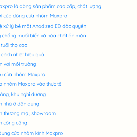
xpro là dòng sản phẩm cao cấp, chất lượng
rội của dòng cửa nhôm Maxpro
 xử lý bề mặt Anodized ED độc quyền
 chống muối biển và hóa chất ăn mòn
tuổi thọ cao
cách nhiệt hiệu quả
ện với môi trường
ẫu cửa nhôm Maxpro
a nhôm Maxpro vào thực tế
ầng, khu nghỉ dưỡng
nh nhà ở dân dụng
m thương mại, showroom
nh công cộng
 dụng cửa nhôm kính Maxpro