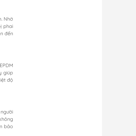
m. Nhờ
ị phai
ên đến
g EPDM
y giúp
iệt độ
 người
 không
ảm bảo