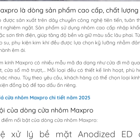
xpro là dòng sản phẩm cao cấp, chất lượng
ược sản xuất trên dây chuyền công nghệ tiên tiến, tuân t
uật nghiêm ngặt. Sản phẩm sử dụng nhôm cao cấp nhập khẩ
c sơn tĩnh điện, giúp tăng độ bền và giữ màu sắc lâu phai. Từ
ao su, phụ kiện kim khí đều được lựa chọn kỹ lưỡng nhằm đ
 hành êm ái.
ôm kính Maxpro có nhiều mẫu mã đa dạng như cửa đi mở qua
, cửa sổ mở trượt,... Mỗi loại đều có thiết kế linh hoạt, phù h
hác nhau. Tùy theo yêu cầu, khách hàng có thể chọn loại kín
iện đồng bộ để tạo dấu ấn riêng.
iá cửa nhôm Maxpro chi tiết năm 2025
rội của dòng cửa nhôm Maxpro
g điểm nổi bật của dòng cửa nhôm Maxpro:
ệ xử lý bề mặt Anodized ED 