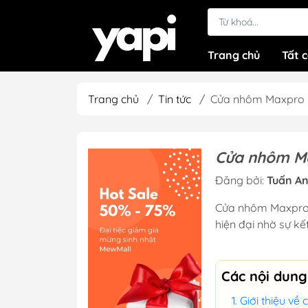
Trang chủ
Tất 
Trang chủ
/
Tin tức
/
Cửa nhôm Maxpro – 
Cửa nhôm Max
Đăng bởi:
Tuấn An
Cửa nhôm Maxpro đ
hiện đại nhờ sự k
Các nội dung
Giới thiệu v