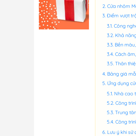
Cửa nhôm Ma
Điểm vượt t
Công nghệ
Khả năng
Bền màu, 
Cách âm, 
Thân thi
Bảng giá m
Ứng dụng cử
Nhà cao t
Công trì
Trung tâ
Công trì
Lưu ý khi sử