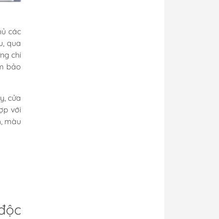
hủ các
u, qua
ng chi
ảm bảo
y, cửa
ợp với
h, màu
độc