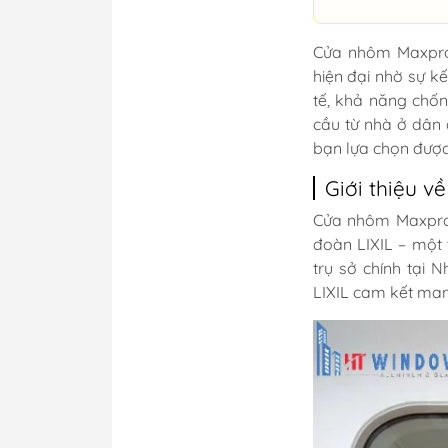
Cửa nhôm Maxpro 
hiện đại nhờ sự kế
tế, khả năng chốn
cầu từ nhà ở dân 
bạn lựa chọn được 
Giới thiệu 
Cửa nhôm Maxpro 
đoàn LIXIL – một 
trụ sở chính tại 
LIXIL cam kết ma