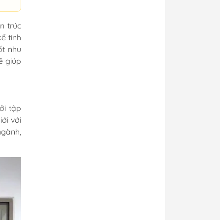
n trúc
ế tinh
ốt nhu
ẽ giúp
ởi tập
ới với
ngành,