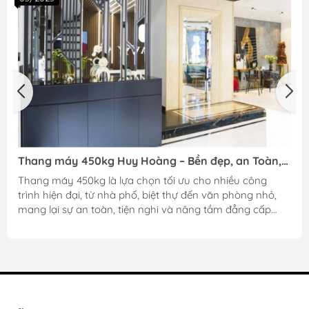
Thang máy 450kg Huy Hoàng – Bền đẹp, an Toàn,
dẫn đầu chất lượng
Thang máy 450kg là lựa chọn tối ưu cho nhiều công
trình hiện đại, từ nhà phố, biệt thự đến văn phòng nhỏ,
mang lại sự an toàn, tiện nghi và nâng tầm đẳng cấp
cho không gian sống. Nếu bạn đang có ý định lắp đặt
thang máy loại này, việc tìm hiểu kỹ về kích thước tiêu
chuẩn, mẫu mã cũng như các lưu ý khi sử dụng sẽ giúp
bạn lựa chọn được sản phẩm phù hợp nhất.