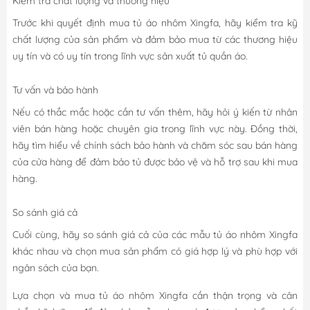
Kiểm tra chất lượng và thương hiệu
Trước khi quyết định mua tủ áo nhôm Xingfa, hãy kiểm tra kỹ
chất lượng của sản phẩm và đảm bảo mua từ các thương hiệu
uy tín và có uy tín trong lĩnh vực sản xuất tủ quần áo.
Tư vấn và bảo hành
Nếu có thắc mắc hoặc cần tư vấn thêm, hãy hỏi ý kiến từ nhân
viên bán hàng hoặc chuyên gia trong lĩnh vực này. Đồng thời,
hãy tìm hiểu về chính sách bảo hành và chăm sóc sau bán hàng
của cửa hàng để đảm bảo tủ được bảo vệ và hỗ trợ sau khi mua
hàng.
So sánh giá cả
Cuối cùng, hãy so sánh giá cả của các mẫu tủ áo nhôm Xingfa
khác nhau và chọn mua sản phẩm có giá hợp lý và phù hợp với
ngân sách của bạn.
Lựa chọn và mua tủ áo nhôm Xingfa cần thận trọng và cân