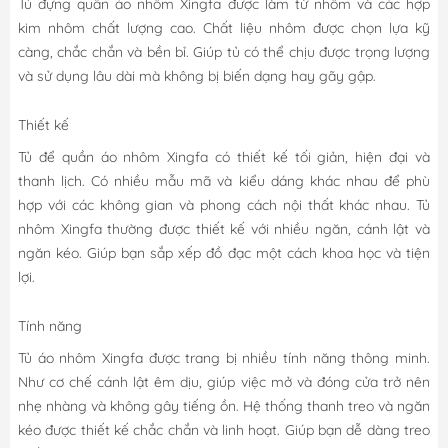
Tủ đựng quần áo nhôm Xingfa được làm từ nhôm và các hợp
kim nhôm chất lượng cao. Chất liệu nhôm được chọn lựa kỹ
càng, chắc chắn và bền bỉ. Giúp tủ có thể chịu được trọng lượng
và sử dụng lâu dài mà không bị biến dạng hay gãy gập.
Thiết kế
Tủ để quần áo nhôm Xingfa có thiết kế tối giản, hiện đại và
thanh lịch. Có nhiều mẫu mã và kiểu dáng khác nhau để phù
hợp với các không gian và phong cách nội thất khác nhau. Tủ
nhôm Xingfa thường được thiết kế với nhiều ngăn, cánh lật và
ngăn kéo. Giúp bạn sắp xếp đồ đạc một cách khoa học và tiện
lợi.
Tính năng
Tủ áo nhôm Xingfa được trang bị nhiều tính năng thông minh.
Như cơ chế cánh lật êm dịu, giúp việc mở và đóng cửa trở nên
nhẹ nhàng và không gây tiếng ồn. Hệ thống thanh treo và ngăn
kéo được thiết kế chắc chắn và linh hoạt. Giúp bạn dễ dàng treo