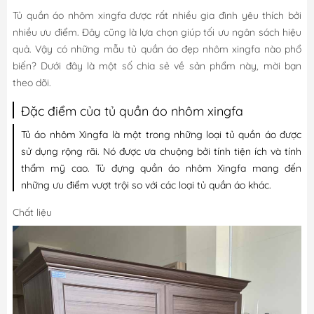
Tủ quần áo nhôm xingfa được rất nhiều gia đình yêu thích bởi
nhiều ưu điểm. Đây cũng là lựa chọn giúp tối ưu ngân sách hiệu
quả. Vậy có những
mẫu tủ quần áo đẹp
nhôm xingfa nào phổ
biến? Dưới đây là một số chia sẻ về sản phẩm này, mời bạn
theo dõi.
Đặc điểm của tủ quần áo nhôm xingfa
Tủ áo nhôm Xingfa là một trong những loại tủ quần áo được
sử dụng rộng rãi. Nó được ưa chuộng bởi tính tiện ích và tính
thẩm mỹ cao. Tủ đựng quần áo nhôm Xingfa mang đến
những ưu điểm vượt trội so với các loại tủ quần áo khác.
Chất liệu