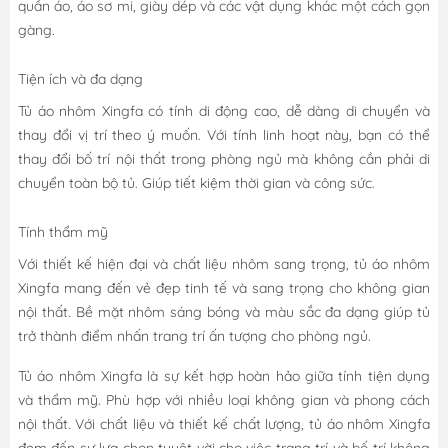
quần áo, áo sơ mi, giày dép và các vật dụng khác một cách gọn
gàng.
Tiện ích và đa dạng
Tủ áo nhôm Xingfa có tính di động cao, dễ dàng di chuyển và
thay đổi vị trí theo ý muốn. Với tính linh hoạt này, bạn có thể
thay đổi bố trí nội thất trong phòng ngủ mà không cần phải di
chuyển toàn bộ tủ. Giúp tiết kiệm thời gian và công sức.
Tính thẩm mỹ
Với thiết kế hiện đại và chất liệu nhôm sang trọng, tủ áo nhôm
Xingfa mang đến vẻ đẹp tinh tế và sang trọng cho không gian
nội thất. Bề mặt nhôm sáng bóng và màu sắc đa dạng giúp tủ
trở thành điểm nhấn trang trí ấn tượng cho phòng ngủ.
Tủ áo nhôm Xingfa là sự kết hợp hoàn hảo giữa tính tiện dụng
và thẩm mỹ. Phù hợp với nhiều loại không gian và phong cách
nội thất. Với chất liệu và thiết kế chất lượng, tủ áo nhôm Xingfa