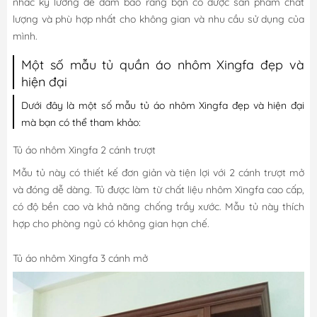
nhắc kỹ lưỡng để đảm bảo rằng bạn có được sản phẩm chất
lượng và phù hợp nhất cho không gian và nhu cầu sử dụng của
mình.
Một số mẫu tủ quần áo nhôm Xingfa đẹp và
hiện đại
Dưới đây là một số mẫu tủ áo nhôm Xingfa đẹp và hiện đại
mà bạn có thể tham khảo:
Tủ áo nhôm Xingfa 2 cánh trượt
Mẫu tủ này có thiết kế đơn giản và tiện lợi với 2 cánh trượt mở
và đóng dễ dàng. Tủ được làm từ chất liệu nhôm Xingfa cao cấp,
có độ bền cao và khả năng chống trầy xước. Mẫu tủ này thích
hợp cho phòng ngủ có không gian hạn chế.
Tủ áo nhôm Xingfa 3 cánh mở