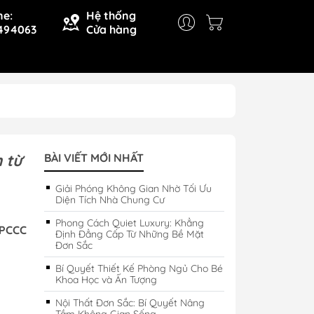
ne:
Hệ thống
494063
Cửa hàng
 từ
BÀI VIẾT MỚI NHẤT
Giải Phóng Không Gian Nhờ Tối Ưu
Diện Tích Nhà Chung Cư
Phong Cách Quiet Luxury: Khẳng
 PCCC
Định Đẳng Cấp Từ Những Bề Mặt
Đơn Sắc
Bí Quyết Thiết Kế Phòng Ngủ Cho Bé
Khoa Học và Ấn Tượng
Nội Thất Đơn Sắc: Bí Quyết Nâng