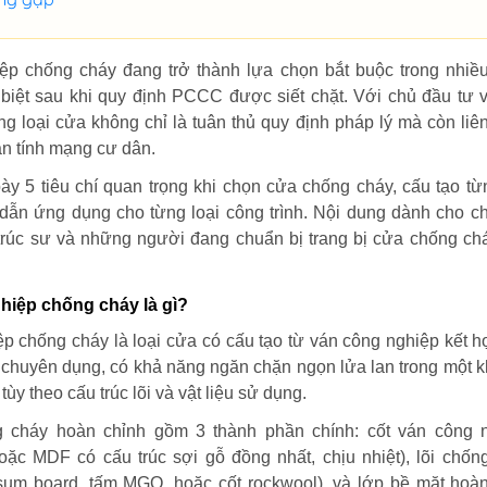
p chống cháy đang trở thành lựa chọn bắt buộc trong nhiề
c biệt sau khi quy định PCCC được siết chặt. Với chủ đầu tư 
ng loại cửa không chỉ là tuân thủ quy định pháp lý mà còn liê
oàn tính mạng cư dân.
 bày 5 tiêu chí quan trọng khi chọn cửa chống cháy, cấu tạo từ
 dẫn ứng dụng cho từng loại công trình. Nội dung dành cho c
n trúc sư và những người đang chuẩn bị trang bị cửa chống ch
iệp chống cháy là gì?
p chống cháy là loại cửa có cấu tạo từ ván công nghiệp kết h
y chuyên dụng, có khả năng ngăn chặn ngọn lửa lan trong một 
tùy theo cấu trúc lõi và vật liệu sử dụng.
 cháy hoàn chỉnh gồm 3 thành phần chính: cốt ván công 
ặc MDF có cấu trúc sợi gỗ đồng nhất, chịu nhiệt), lõi chốn
um board, tấm MGO, hoặc cốt rockwool), và lớp bề mặt hoàn