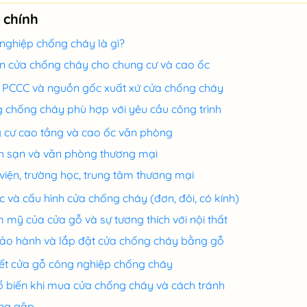
 chính
nghiệp chống cháy là gì?
họn cửa chống cháy cho chung cư và cao ốc
 PCCC và nguồn gốc xuất xứ cửa chống cháy
 chống cháy phù hợp với yêu cầu công trình
 cư cao tầng và cao ốc văn phòng
 sạn và văn phòng thương mại
viện, trường học, trung tâm thương mại
c và cấu hình cửa chống cháy (đơn, đôi, có kính)
 mỹ của cửa gỗ và sự tương thích với nội thất
bảo hành và lắp đặt cửa chống cháy bằng gỗ
tiết cửa gỗ công nghiệp chống cháy
ổ biến khi mua cửa chống cháy và cách tránh
ờng gặp