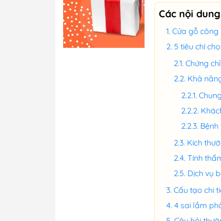
Các nội dung
Cửa gỗ công 
5 tiêu chí c
Chứng chỉ
Khả năng
Chung
Khách
Bệnh 
Kích thướ
Tính thẩm
Dịch vụ 
Cấu tạo chi 
4 sai lầm ph
Câu hỏi thư