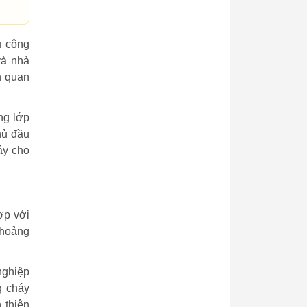
u công
và nhà
n quan
ng lớp
hủ đầu
áy cho
ợp với
khoảng
nghiệp
g cháy
 thiện