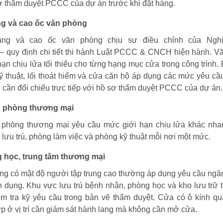
ơ thẩm duyệt PCCC của dự án trước khi đặt hàng.
g và cao ốc văn phòng
ng và cao ốc văn phòng chịu sự điều chỉnh của Nghị
quy định chi tiết thi hành Luật PCCC & CNCH hiện hành. V
hạn chịu lửa tối thiểu cho từng hạng mục cửa trong công trình.
ỹ thuật, lối thoát hiểm và cửa căn hộ áp dụng các mức yêu cầ
cần đối chiếu trực tiếp với hồ sơ thẩm duyệt PCCC của dự án.
n phòng thương mại
 phòng thương mại yêu cầu mức giới hạn chịu lửa khác nha
g lưu trú, phòng làm việc và phòng kỹ thuật mỗi nơi một mức.
g học, trung tâm thương mại
ộng có mật độ người tập trung cao thường áp dụng yêu cầu ngă
dụng. Khu vực lưu trú bệnh nhân, phòng học và kho lưu trữ tà
ểm tra kỹ yêu cầu trong bản vẽ thẩm duyệt. Cửa có ô kính qu
 ở vị trí cần giám sát hành lang mà không cần mở cửa.