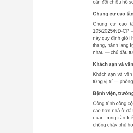
cần đối chiếu hồ s
Chung cư cao tần
Chung cư cao tầ
105/2025/NĐ-CP — 
này quy định giới 
thang, hành lang k
nhau — chủ đầu tư 
Khách sạn và vă
Khách sạn và văn
từng vị trí — phòn
Bệnh viện, trườn
Công trình công c
cao hơn nhà ở dân 
quan trọng cần ki
chống cháy phù hợp