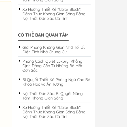
Tầm Không Gian Sống
Xu Hướng Thiết Kế "Color Block":
Đánh Thức Không Gian Sống Bằng
Nội Thất Đơn Sắc Cá Tính
CÓ THỂ BẠN QUAN TÂM
Giải Phóng Không Gian Nhờ Tối Ưu
Diện Tích Nhà Chung Cư
Phong Cách Quiet Luxury: Khẳng
Định Đẳng Cấp Từ Những Bề Mặt
Đơn Sắc
Bí Quyết Thiết Kế Phòng Ngủ Cho Bé
Khoa Học và Ấn Tượng
Nội Thất Đơn Sắc: Bí Quyết Nâng
Tầm Không Gian Sống
Xu Hướng Thiết Kế "Color Block":
Đánh Thức Không Gian Sống Bằng
Nội Thất Đơn Sắc Cá Tính