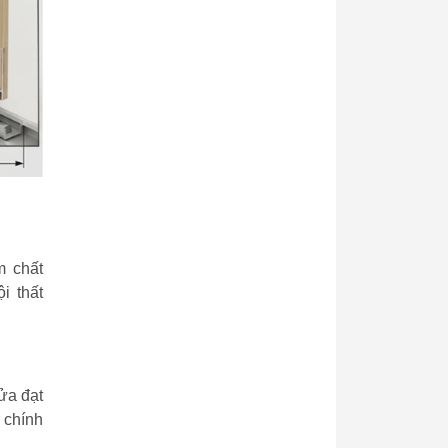
m chất
i thất
ửa đạt
 chính