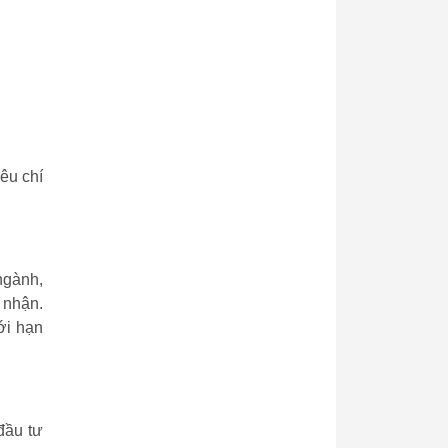
êu chí
ngành,
 nhận.
ới hạn
đầu tư