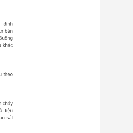
 định
ăn bản
 Buồng
u khác
u theo
n cháy
i liệu
an sát