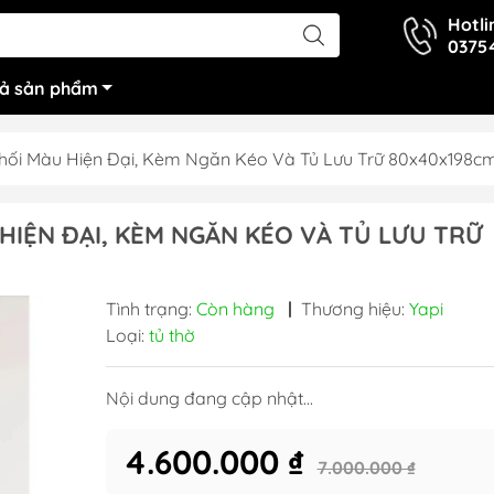
Hotli
0375
cả sản phẩm
hối Màu Hiện Đại, Kèm Ngăn Kéo Và Tủ Lưu Trữ 80x40x198cm
HIỆN ĐẠI, KÈM NGĂN KÉO VÀ TỦ LƯU TRỮ
Tình trạng:
Còn hàng
|
Thương hiệu:
Yapi
Loại:
tủ thờ
Nội dung đang cập nhật...
4.600.000 ₫
7.000.000 ₫