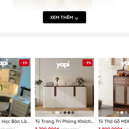
XEM THÊM
- 6%
- 8%
tham khảo kĩ thông tin về sản phẩm trước khi đặt và nhận 
Bàn Góc, Bàn Học Bàn Làm Việc Đa Năng 100x100x142cm Có Kệ Để Đồ Siêu Tiện Dụng Yapi-418
Tủ Trang Trí Phòng Khách Góc Bo Tròn Phong Cách Hiện Đại Tối Giản 198x40x90cm Yapi-121
Mã sản phẩm:
Yapi-1224
3.700.000₫
3.800.000₫