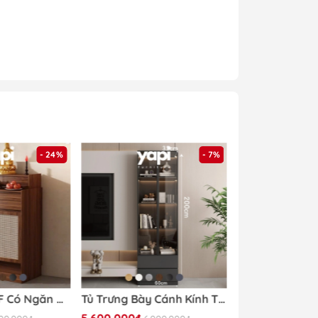
- 24%
- 7%
hàng của
Yapi
Tủ Thờ Gỗ MDF Có Ngăn Kéo Và Cửa Tấm Mây Nhỏ Gọn Hiện Đại 84x48x127cm Yapi-1207
Tủ Trưng Bày Cánh Kính Tích Hợp Đèn LED 60x32x200cm Yapi TK003 Trang Trí Phòng Khách
5.600.000₫
4.890.000₫