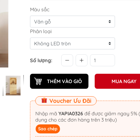
Màu sắc
Phân loại
Số lượng:
THÊM VÀO GIỎ
MUA NGAY
Voucher Ưu Đãi
Nhập mã
YAPIA0326
để được giảm ngay 5% (áp
dụng cho các đơn hàng trên 3 triệu)
Sao chép