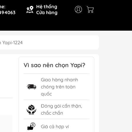
ne:
Hệ thống
494063
Cửa hàng
 Yapi-1224
Vì sao nên chọn Yapi?
Giao hàng nhanh
chóng trên toàn
quốc
Đóng gói cẩn thận,
chắc chắn
Giá cả hợp ví