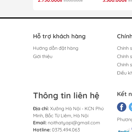
4.000.000₫
3.000.000₫
3.
K
Th
Hỗ trợ khách hàng
Chính
Hướng dẫn đặt hàng
Chính 
Giới thiệu
Chính 
Chính 
Điều k
Sản phẩm được sản xuất từ gỗ công nghiệp 
phủ Melamine giú
Thông tin liên hệ
Kết n
Tay nắm kim loại được thiết kế tối giản, t
LED đ
Địa chỉ:
Xưởng Hà Nội - KCN Phú
Minh, Bắc Từ Liêm, Hà Nội
Phương
Email:
noithatyapi@gmail.com
Hotline:
0375.494.063