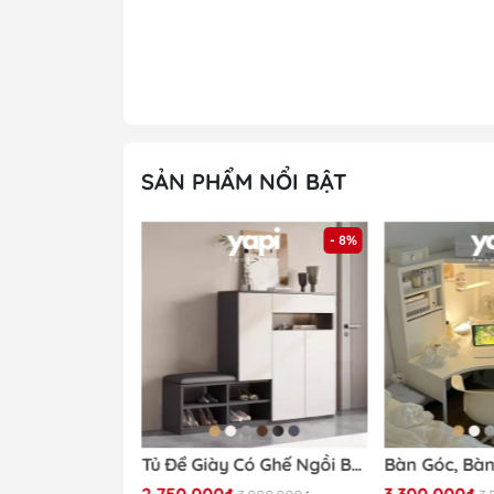
SẢN PHẨM NỔI BẬT
- 32%
- 8%
Khách hàng 
Tủ Trang Trí Nan Dọc Hiện Đại Cánh Vân Gỗ, Khung Đen 160x40x90cm Yapi -118
Tủ Để Giày Có Ghế Ngồi Bọc Nệm 140x35x100cm Yapi-322
2.750.000₫
3.300.000₫