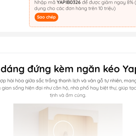
Nhập mã
YAPIB0326
để được giảm ngay 8% (áp
dụng cho các đơn hàng trên 10 triệu)
Sao chép
 dáng đứng kèm ngăn kéo Ya
hợp hài hòa giữa sắc trắng thanh lịch và vân gỗ tự nhiên, mang
ian sống hiện đại như căn hộ, nhà phố hay biệt thự, giúp tạ
tịnh và ấm cúng.