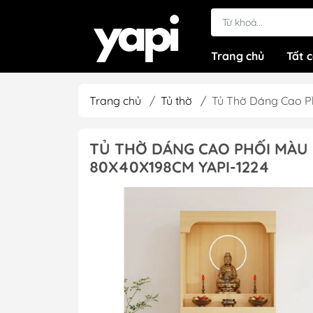
Trang chủ
Tất 
Trang chủ
/
Tủ thờ
/
Tủ Thờ Dáng Cao P
TỦ THỜ DÁNG CAO PHỐI MÀU 
80X40X198CM YAPI-1224