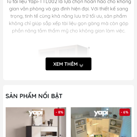
Tủ tài liệu Yapi-TTL002 là lựa chọn hoàn hảo cho không
gian văn phòng và gia đình hiện đại. Với thiết kế sang
trọng, tinh tế cùng khả năng lưu trữ tối ưu, sản phẩm
không chỉ giúp sắp xếp tài liệu gọn gàng mà còn góp
phần nâng tầm thẩm mỹ cho không gian làm việc.
XEM THÊM
SẢN PHẨM NỔI BẬT
- 8%
- 6%