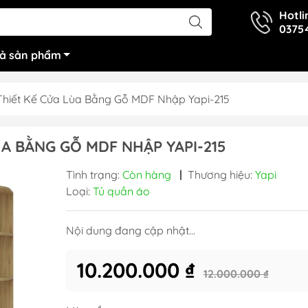
Hotli
0375
cả sản phẩm
Thiết Kế Cửa Lùa Bằng Gỗ MDF Nhập Yapi-215
A BẰNG GỖ MDF NHẬP YAPI-215
Tình trạng:
Còn hàng
|
Thương hiệu:
Yapi
Loại:
Tủ quần áo
Nội dung đang cập nhật...
10.200.000 ₫
12.000.000 ₫