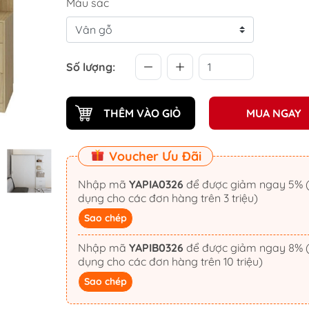
Màu sắc
Số lượng:
THÊM VÀO GIỎ
MUA NGAY
Voucher Ưu Đãi
Nhập mã
YAPIA0326
để được giảm ngay 5% (áp
dụng cho các đơn hàng trên 3 triệu)
Sao chép
Nhập mã
YAPIB0326
để được giảm ngay 8% (áp
dụng cho các đơn hàng trên 10 triệu)
Sao chép