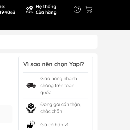
ne:
Hệ thống
494063
Cửa hàng
Vì sao nên chọn Yapi?
Giao hàng nhanh
chóng trên toàn
quốc
Đóng gói cẩn thận,
chắc chắn
Giá cả hợp ví