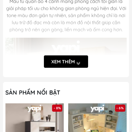
Mẫu tủ quần áo 4 cánh mang phong cách tối giản là
giải pháp tối ưu cho không gian phòng ngủ hiện đại. Với
tone màu đơn giản tự nhiên, sản phẩm không chỉ là nơi
lưu trữ đồ đạc mà còn là món đồ nội thất giúp căn
phòng trở nên gọn gàng, liền mạch và ấm cúng hơn.
XEM THÊM
SẢN PHẨM NỔI BẬT
- 8%
- 6%