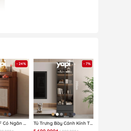
- 24%
- 7%
hàng của
Yapi
Tủ Thờ Gỗ MDF Có Ngăn Kéo Và Cửa Tấm Mây Nhỏ Gọn Hiện Đại 84x48x127cm Yapi-1207
Tủ Trưng Bày Cánh Kính Tích Hợp Đèn LED 60x32x200cm Yapi TK003 Trang Trí Phòng Khách
5.600.000₫
4.890.000₫