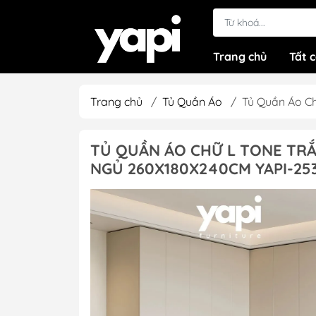
Trang chủ
Tất 
Trang chủ
/
Tủ Quần Áo
/
Tủ Quần Áo C
TỦ QUẦN ÁO CHỮ L TONE TRẮ
NGỦ 260X180X240CM YAPI-25