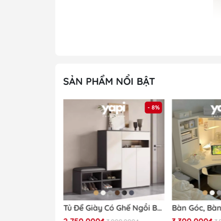
SẢN PHẨM NỔI BẬT
- 32%
- 8%
Khách hàng 
Tủ Trang Trí Nan Dọc Hiện Đại Cánh Vân Gỗ, Khung Đen 160x40x90cm Yapi -118
Tủ Để Giày Có Ghế Ngồi Bọc Nệm 140x35x100cm Yapi-322
2.750.000₫
3.300.000₫