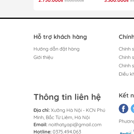
4.000.000₫
3.000.000₫
3.
K
Th
Hỗ trợ khách hàng
Chính
Hướng dẫn đặt hàng
Chính 
Giới thiệu
Chính 
Chính 
Điều k
Sản phẩm được hoàn thiện từ gỗ công ng
vênh vượt trội. Bề mặt 
Thông tin liên hệ
Kết n
Bên trong khoang tủ sử dụng nâu óc chó
thanh treo quần áo chịu lực và ray kéo
Địa chỉ:
Xưởng Hà Nội - KCN Phú
Minh, Bắc Từ Liêm, Hà Nội
Phương
Email:
noithatyapi@gmail.com
Hotline:
0375.494.063