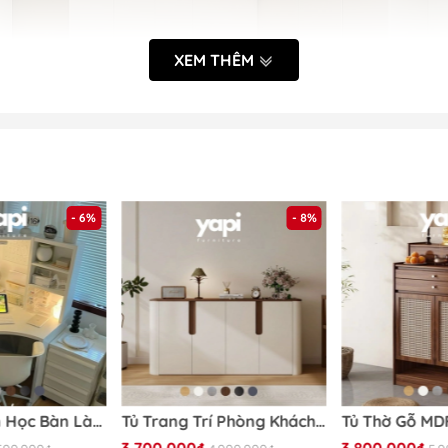
XEM THÊM
- 6%
- 8%
tham khảo kĩ thông tin về sản phẩm trước khi đặt và nhận 
Bàn Góc, Bàn Học Bàn Làm Việc Đa Năng 100x100x142cm Có Kệ Để Đồ Siêu Tiện Dụng Yapi-418
Tủ Trang Trí Phòng Khách Góc Bo Tròn Phong Cách Hiện Đại Tối Giản 198x40x90cm Yapi-121
Mã sản phẩm:
Yapi-253
3.700.000₫
3.800.000₫