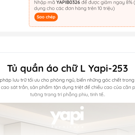
Nhập mã
YAPIB0326
để được giảm ngay 8% (áp
dụng cho các đơn hàng trên 10 triệu)
Sao chép
Tủ quần áo chữ L Yapi-253
i pháp lưu trữ tối ưu cho phòng ngủ, biến những góc chết tr
kế cao sát trần, sản phẩm tận dụng triệt để chiều cao của c
tường trang trí phẳng phiu, tinh tế..