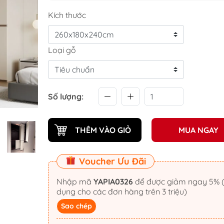
Kích thước
Loại gỗ
Số lượng:
THÊM VÀO GIỎ
MUA NGAY
Voucher Ưu Đãi
Nhập mã
YAPIA0326
để được giảm ngay 5% (áp
dụng cho các đơn hàng trên 3 triệu)
Sao chép