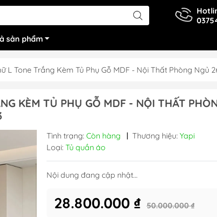
Hotli
0375
cả sản phẩm
hữ L Tone Trắng Kèm Tủ Phụ Gỗ MDF - Nội Thất Phòng Ngủ 
NG KÈM TỦ PHỤ GỖ MDF - NỘI THẤT PHÒ
3
Tình trạng:
Còn hàng
|
Thương hiệu:
Yapi
Loại:
Tủ quần áo
Nội dung đang cập nhật...
28.800.000 ₫
50.000.000 ₫