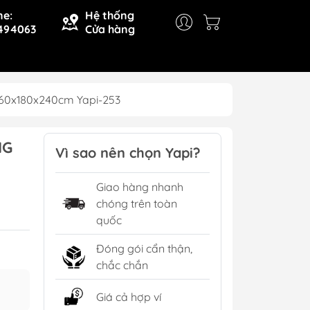
ne:
Hệ thống
494063
Cửa hàng
260x180x240cm Yapi-253
NG
Vì sao nên chọn Yapi?
Giao hàng nhanh
chóng trên toàn
quốc
Đóng gói cẩn thận,
chắc chắn
Giá cả hợp ví