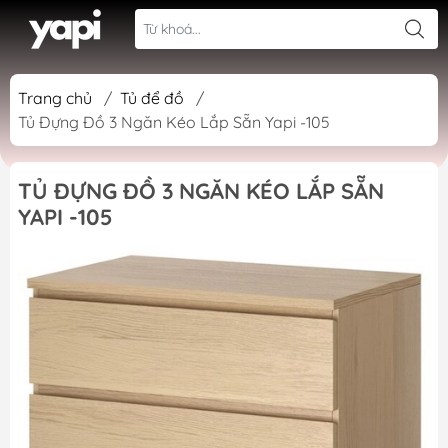
Trang chủ
/
Tủ để đồ
/
Tủ Đựng Đồ 3 Ngăn Kéo Lắp Sẵn Yapi -105
TỦ ĐỰNG ĐỒ 3 NGĂN KÉO LẮP SẴN
YAPI -105