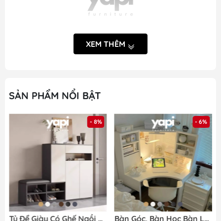
XEM THÊM
SẢN PHẨM NỔI BẬT
- 8%
- 6%
Khách hàng tham khảo kĩ thông tin về sản phẩm trước
khi đặt và nhận hàng của
Yapi
Tủ Để Giày Có Ghế Ngồi Bọc Nệm 140x35x100cm Yapi-322
Bàn Góc, Bàn Học Bàn Làm Việc Đa Năng 100x100x142cm Có Kệ Để Đồ Siêu Tiện Dụng Yapi-418