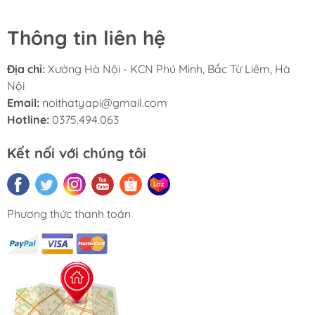
cực kỳ dễ dàng vệ sinh.
Hệ thống ray trượt chất lượng cao, giúp thao tác đóng
Thông tin liên hệ
mở luôn nhẹ nhàng, êm ái và không gây tiếng động
Địa chỉ:
Xưởng Hà Nội - KCN Phú Minh, Bắc Từ Liêm, Hà
Nội
Email:
noithatyapi@gmail.com
Hotline:
0375.494.063
THIẾT KẾ TIỆN LỢI
Kết nối với chúng tôi
Tủ được trang bị 3 ngăn kéo rộng rãi với kích thước lớn
theo chiều ngang, cho phép bạn thoải mái phân loại và
cất giữ từ quần áo, phụ kiện đến các vật dụng gia đình
Phương thức thanh toán
cần thiết. Ngoài khả năng lưu trữ bên trong, mặt tủ rộng
rãi phía trên có thể tận dụng như một kệ trang trí để đặt
tivi, tranh ảnh, cây xanh hoặc các vật dụng thường dùng
hàng ngày
Thiết kế không tay nắm cực kỳ tối giản, tạo nên một