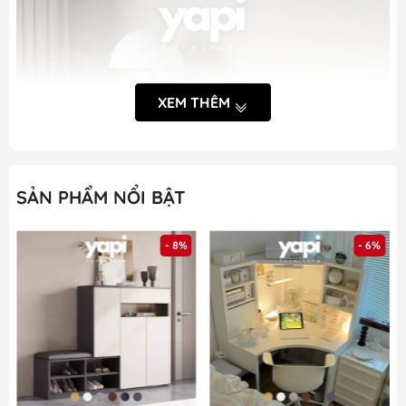
XEM THÊM
SẢN PHẨM NỔI BẬT
- 8%
- 6%
Khách hàng tham khảo kĩ thông tin về sản phẩm trước