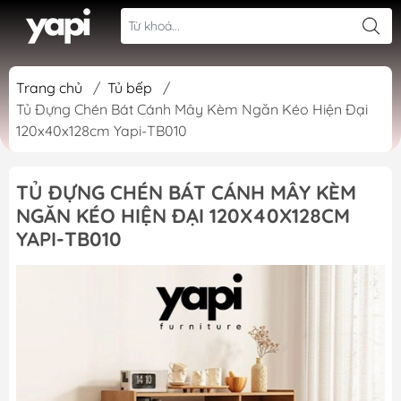
Trang chủ
/
Tủ bếp
/
Tủ Đựng Chén Bát Cánh Mây Kèm Ngăn Kéo Hiện Đại
120x40x128cm Yapi-TB010
TỦ ĐỰNG CHÉN BÁT CÁNH MÂY KÈM
NGĂN KÉO HIỆN ĐẠI 120X40X128CM
YAPI-TB010