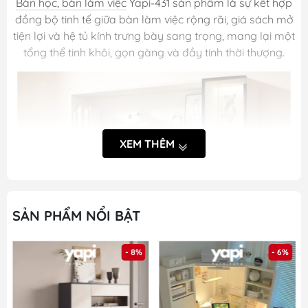
Bàn học, bàn làm việc
Yapi-431 sản phẩm là sự kết hợp
đồng bộ tinh tế giữa bàn làm việc rộng rãi, giá sách mở
tiện lợi và hệ tủ kính trưng bày sang trọng, mang lại một
tổng thể tinh khôi, gọn gàng và đầy tính thời thượng.
XEM THÊM
SẢN PHẨM NỔI BẬT
- 8%
- 6%