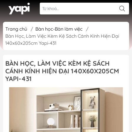
Trang chủ
/
Bàn học-Bàn làm việc
/
Bàn Học, Làm Việc Kèm Kệ Sách Cánh Kính Hiện Đại
140x60x205cm Yapi-431
BÀN HỌC, LÀM VIỆC KÈM KỆ SÁCH
CÁNH KÍNH HIỆN ĐẠI 140X60X205CM
YAPI-431