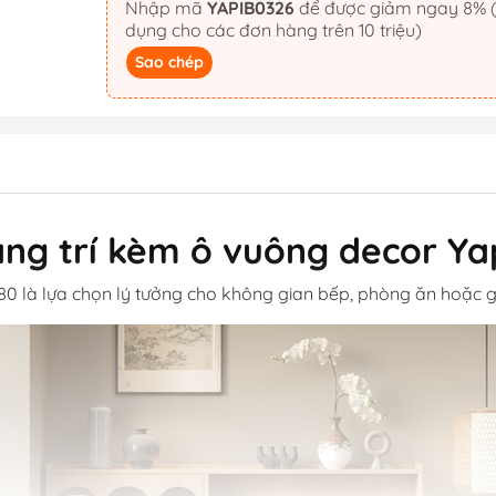
Nhập mã
YAPIB0326
để được giảm ngay 8% (áp
dụng cho các đơn hàng trên 10 triệu)
Sao chép
ang trí kèm ô vuông decor Ya
80 là lựa chọn lý tưởng cho không gian bếp, phòng ăn hoặc g