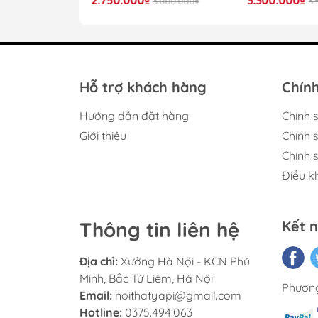
4.000.000₫
3.000.000₫
3.
Th
Hỗ trợ khách hàng
Chính
Hướng dẫn đặt hàng
Chính 
Giới thiệu
Chính 
Tủ được làm từ chất liệu gỗ MDF dày 17m
Chính 
sáng với các đườn
Điều k
Khung tủ chắc chắn cùng hệ ray trượt và
nhiê
Thông tin liên hệ
Kết n
Địa chỉ:
Xưởng Hà Nội - KCN Phú
Minh, Bắc Từ Liêm, Hà Nội
Phương
Email:
noithatyapi@gmail.com
Hotline:
0375.494.063