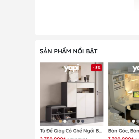
SẢN PHẨM NỔI BẬT
- 32%
- 8%
Khách hàng 
Tủ Trang Trí Nan Dọc Hiện Đại Cánh Vân Gỗ, Khung Đen 160x40x90cm Yapi -118
Tủ Để Giày Có Ghế Ngồi Bọc Nệm 140x35x100cm Yapi-322
K
2.750.000₫
3.300.000₫