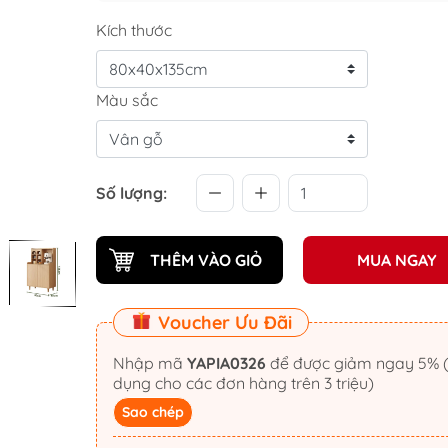
Kích thước
Màu sắc
Số lượng:
THÊM VÀO GIỎ
MUA NGAY
Voucher Ưu Đãi
Nhập mã
YAPIA0326
để được giảm ngay 5% (áp
dụng cho các đơn hàng trên 3 triệu)
Sao chép