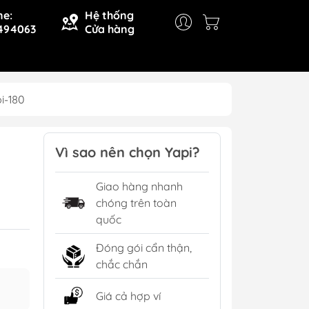
ne:
Hệ thống
494063
Cửa hàng
i-180
Vì sao nên chọn Yapi?
Giao hàng nhanh
chóng trên toàn
quốc
Đóng gói cẩn thận,
chắc chắn
Giá cả hợp ví