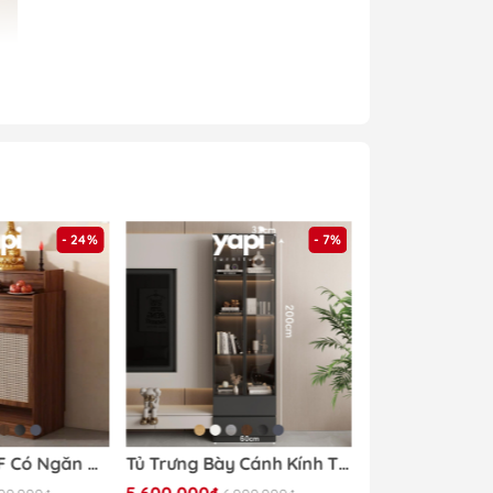
- 24%
- 7%
hàng của
Yapi
Tủ Thờ Gỗ MDF Có Ngăn Kéo Và Cửa Tấm Mây Nhỏ Gọn Hiện Đại 84x48x127cm Yapi-1207
Tủ Trưng Bày Cánh Kính Tích Hợp Đèn LED 60x32x200cm Yapi TK003 Trang Trí Phòng Khách
5.600.000₫
4.890.000₫