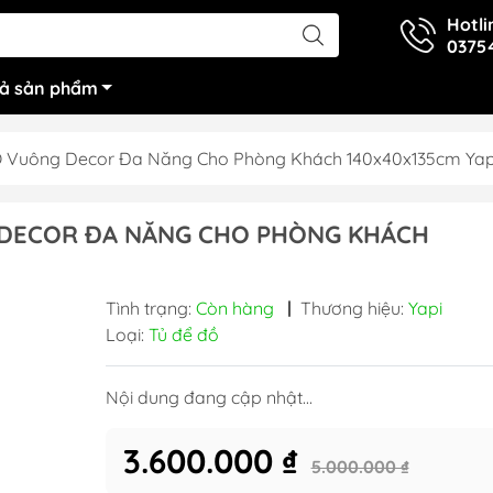
Hotli
0375
cả sản phẩm
Ô Vuông Decor Đa Năng Cho Phòng Khách 140x40x135cm Yap
 DECOR ĐA NĂNG CHO PHÒNG KHÁCH
Tình trạng:
Còn hàng
|
Thương hiệu:
Yapi
Loại:
Tủ để đồ
Nội dung đang cập nhật...
3.600.000 ₫
5.000.000 ₫