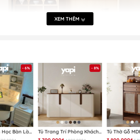
XEM THÊM
- 6%
- 8%
tham khảo kĩ thông tin về sản phẩm trước khi đặt và nhận 
Mã sản phẩm:
Yapi-180
Bàn Góc, Bàn Học Bàn Làm Việc Đa Năng 100x100x142cm Có Kệ Để Đồ Siêu Tiện Dụng Yapi-418
Tủ Trang Trí Phòng Khách Góc Bo Tròn Phong Cách Hiện Đại Tối Giản 198x40x90cm Yapi-121
ích thước (DxRxC):
Nhiều kích thước
3.700.000₫
3.800.000₫