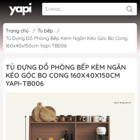
Trang chủ
/
Tủ bếp
/
Tủ Đựng Đồ Phòng Bếp Kèm Ngăn Kéo Góc Bo Cong
160x40x150cm Yapi-TB006
TỦ ĐỰNG ĐỒ PHÒNG BẾP KÈM NGĂN
KÉO GÓC BO CONG 160X40X150CM
YAPI-TB006