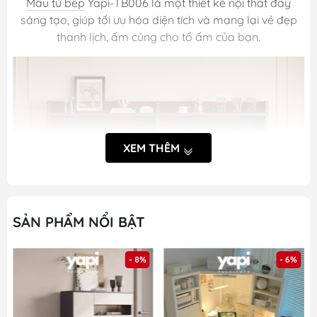
Mẫu tủ bếp
Yapi-TB006 là một thiết kế nội thất đầy
sáng tạo, giúp tối ưu hóa diện tích và mang lại vẻ đẹp
thanh lịch, ấm cúng cho tổ ấm của bạn.
XEM THÊM
SẢN PHẨM NỔI BẬT
- 8%
- 6%