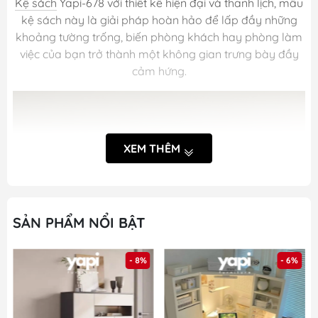
Kệ sách
Yapi-678 với thiết kế hiện đại và thanh lịch, mẫu
kệ sách này là giải pháp hoàn hảo để lấp đầy những
khoảng tường trống, biến phòng khách hay phòng làm
việc của bạn trở thành một không gian trưng bày đầy
cảm hứng.
XEM THÊM
SẢN PHẨM NỔI BẬT
- 8%
- 6%