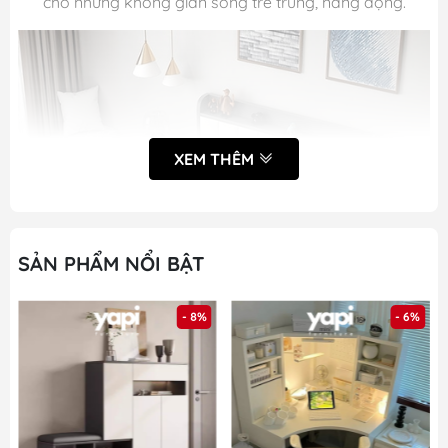
cho những không gian sống trẻ trung, năng động.
XEM THÊM
SẢN PHẨM NỔI BẬT
- 8%
- 6%