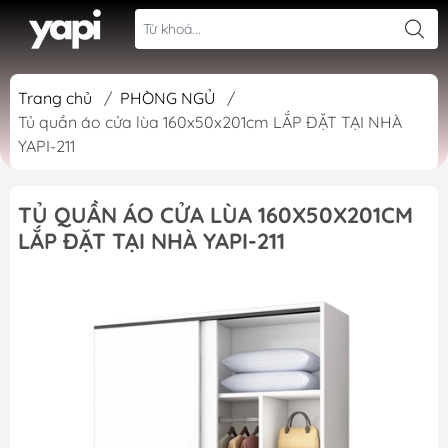
Trang chủ
/
PHÒNG NGỦ
/
Tủ quần áo cửa lùa 160x50x201cm LẮP ĐẶT TẠI NHÀ
YAPI-211
TỦ QUẦN ÁO CỬA LÙA 160X50X201CM
LẮP ĐẶT TẠI NHÀ YAPI-211