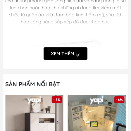
cho những không gian sống hiện đại và năng động là sự
lựa chọn hoàn hảo cho những ai đang tìm kiếm một
chiếc tủ quần áo vừa đảm bảo tính thẩm mỹ, vừa tích
hợp công năng sắp xếp đồ đạc khoa học.
XEM THÊM
SẢN PHẨM NỔI BẬT
- 8%
- 6%