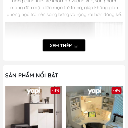
dạng cùng thiết kế khối hộp vuông vức, sản phẩm
mang đến một diện mạo trẻ trung, giúp không gian
phòng ngủ trở nên sáng bừng và rộng rãi hơn đáng kể.
XEM THÊM
SẢN PHẨM NỔI BẬT
- 8%
- 6%